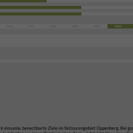
JUN
JUL
AUG
SEP
OKT
NOV
t einsame, benachbarte Ziele im Skitourengebiet Oppenberg. Bei gu