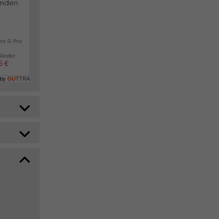
ero G Pro
Händler
5 €
 by
OUT
TRA