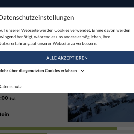
ODUKTE
TOUREN
SERVICE
SHOP
MAGAZINE
Datenschutzeinstellungen
chattnerkar
Auf unserer Webseite werden Cookies verwendet. Einige davon werden
zwingend benötigt, während es uns andere ermöglichen, Ihre
SCHATTNERKAR
Nutzererfahrung auf unserer Webseite zu verbessern.
(2)
ALLE AKZEPTIEREN
Mehr über die genutzten Cookies erfahren
Nordwest
Datenschutz
3:00
Std.
Nein