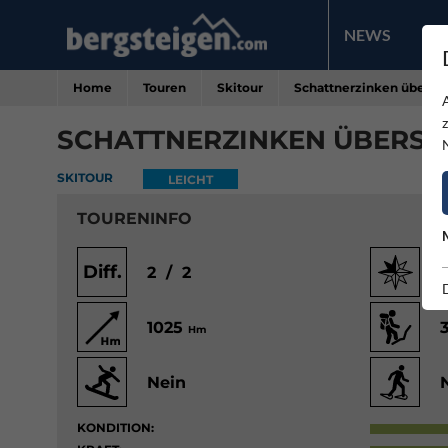
NEWS
PR
Home
Touren
Skitour
Schattnerzinken übers S
SCHATTNERZINKEN ÜBERS 
SKITOUR
LEICHT
TOURENINFO
Diff.
2 / 2
1025
Hm
Nein
KONDITION: