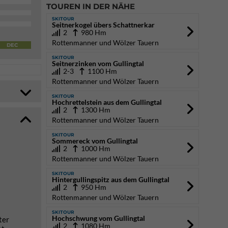
TOUREN IN DER NÄHE
SKITOUR
Seitnerkogel übers Schattnerkar
2
980 Hm
Rottenmanner und Wölzer Tauern
DEC
SKITOUR
Seitnerzinken vom Gullingtal
2-3
1100 Hm
Rottenmanner und Wölzer Tauern
SKITOUR
Hochrettelstein aus dem Gullingtal
2
1300 Hm
Rottenmanner und Wölzer Tauern
SKITOUR
Sommereck vom Gullingtal
2
1000 Hm
Rottenmanner und Wölzer Tauern
SKITOUR
Hintergullingspitz aus dem Gullingtal
2
950 Hm
Rottenmanner und Wölzer Tauern
SKITOUR
Hochschwung vom Gullingtal
ter
2
1080 Hm