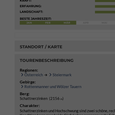
KRAFT:
ERFAHRUNG:
LANDSCHAFT:
BESTE JAHRESZEIT:
JAN
FEB
MÄR
APR
MAI
STANDORT / KARTE
TOURENBESCHREIBUNG
Regionen:
Österreich
Steiermark
Gebirge:
Rottenmanner und Wölzer Tauern
Berg:
Schattnerzinken (2156
)
m
Charakter:
Schattnerzinken und Hochschwung sind zwei schöne, rech