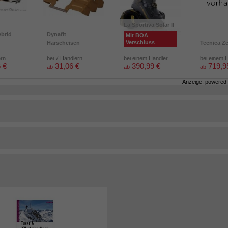
La Sportiva Solar II
brid
Dynafit
Mit BOA
Verschluss
Harscheisen
Tecnica Z
ern
bei 7 Händlern
bei einem Händler
bei einem 
 €
31,06 €
390,99 €
719,9
ab
ab
ab
Anzeige, powered