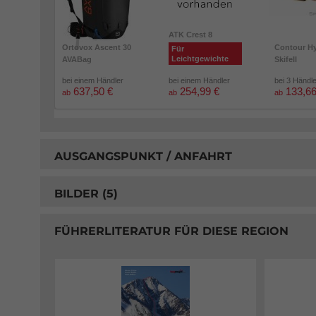
ATK Crest 8
Ortovox Ascent 30
Contour Hy
Für
Leichtgewichte
AVABag
Skifell
bei einem Händler
bei einem Händler
bei 3 Händl
637,50 €
254,99 €
133,66
ab
ab
ab
AUSGANGSPUNKT / ANFAHRT
BILDER (5)
FÜHRERLITERATUR FÜR DIESE REGION