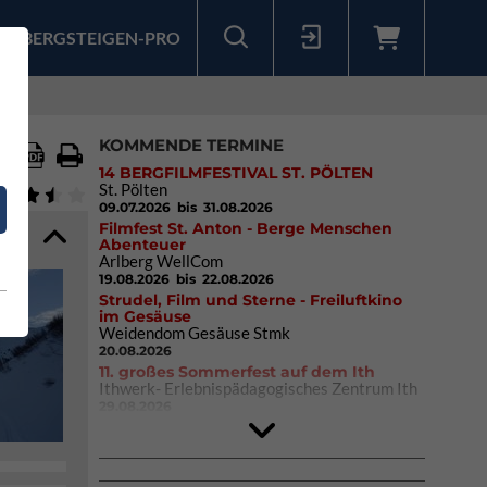
BERGSTEIGEN-PRO
Sollten Sie bereits ein Konto für unsere App haben, können Sie sich mit diesen Daten auch hier anmelden.
KOMMENDE TERMINE
14 BERGFILMFESTIVAL ST. PÖLTEN
St. Pölten
09.07.2026
bis 31.08.2026
Filmfest St. Anton - Berge Menschen
Abenteuer
Arlberg WellCom
19.08.2026
bis 22.08.2026
Strudel, Film und Sterne - Freiluftkino
im Gesäuse
Weidendom Gesäuse Stmk
20.08.2026
11. großes Sommerfest auf dem Ith
Ithwerk- Erlebnispädagogisches Zentrum Ith
29.08.2026
4Blocs KIDS 2026
DAV Kletter- & Boulderzentrum München
Süd (Thalkirchen)
26.09.2026