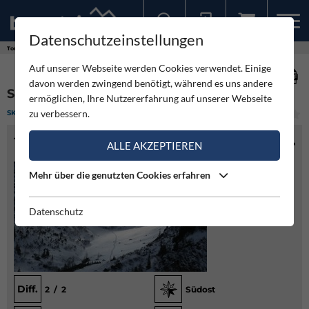
Datenschutzeinstellungen
Sollten Sie bereits ein Konto für unsere App haben, können Sie sich mit diesen Daten auch hier anmelden.
Touren
Skitour
Seekoppe über das Riednertal
Auf unserer Webseite werden Cookies verwendet. Einige
davon werden zwingend benötigt, während es uns andere
SEEKOPPE ÜBER DAS RIEDNERTAL
ermöglichen, Ihre Nutzererfahrung auf unserer Webseite
zu verbessern.
SKITOUR
(3)
LEICHT
TOURENINFO
ALLE AKZEPTIEREN
Mehr über die genutzten Cookies erfahren
Datenschutz
Diff.
2 / 2
Südost