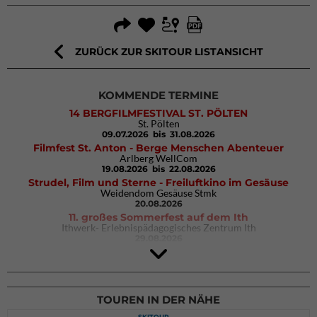
ZURÜCK ZUR SKITOUR LISTANSICHT
KOMMENDE TERMINE
14 BERGFILMFESTIVAL ST. PÖLTEN
St. Pölten
09.07.2026
bis 31.08.2026
Filmfest St. Anton - Berge Menschen Abenteuer
Arlberg WellCom
19.08.2026
bis 22.08.2026
Strudel, Film und Sterne - Freiluftkino im Gesäuse
Weidendom Gesäuse Stmk
20.08.2026
11. großes Sommerfest auf dem Ith
Ithwerk- Erlebnispädagogisches Zentrum Ith
29.08.2026
Rock Master Arco
Arco (IT)
02.10.2026
bis 04.10.2026
TOUREN IN DER NÄHE
SKITOUR