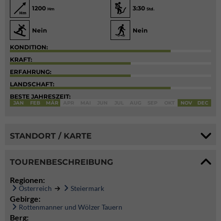
1200
3:30
Hm
Std.
Nein
Nein
KONDITION:
KRAFT:
ERFAHRUNG:
LANDSCHAFT:
BESTE JAHRESZEIT:
JAN
FEB
MÄR
APR
MAI
JUN
JUL
AUG
SEP
OKT
NOV
DEC
STANDORT / KARTE
TOURENBESCHREIBUNG
Regionen:
Österreich
Steiermark
Gebirge:
Rottenmanner und Wölzer Tauern
Berg: