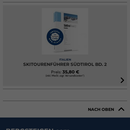
ITALIEN
SKITOURENFÜHRER SÜDTIROL BD. 2
35,80 €
Preis:
(inkl. MwSt. zzgl. Versandkosten*)
NACH OBEN