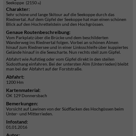
Seekoppe (2150
)
m
Charakter:
Sehr schöne und lange Skitour auf die Seekoppe durch das
Riednertal. Auf dem Gipfel der Seekoppe hat man einen schönen
Blick auf den Hochrettelstein und den Hochgrössen.
Genaue Routenbeschreibung:
Vom Parkplatz über die Brücke und dem beschilderten
Wanderweg ins Riednertal folgen. Vorbei an schönen Almen
hinauf zum Riednersee und in einer Linksschleife über kuppiertes
Gelände hinauf in die Seescharte. Nun rechts steil zum Gipfel.
Abfahrt wie Aufstieg oder vom Gipfel direkt in den steilen
Südosthang einfahren. Bei der untersten Alm (Unterrieden) bleibt
man bei der Abfahrt auf der Forststraße.
Abfahrt:
1200 Hm
Kartenmaterial:
ÖK 129 Donnersbach
Bemerkungen:
Vorsicht auf Lawinen von der Südflacken des Hochgössen beim
Unter- und Mitterrieden.
Infostand:
01.01.2016
Autor: