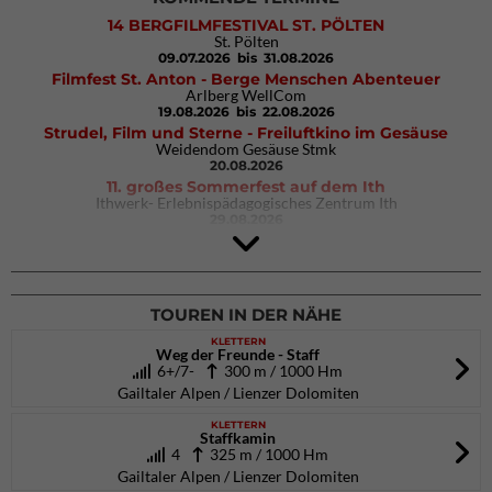
14 BERGFILMFESTIVAL ST. PÖLTEN
St. Pölten
09.07.2026
bis 31.08.2026
Filmfest St. Anton - Berge Menschen Abenteuer
Arlberg WellCom
19.08.2026
bis 22.08.2026
Strudel, Film und Sterne - Freiluftkino im Gesäuse
Weidendom Gesäuse Stmk
20.08.2026
11. großes Sommerfest auf dem Ith
Ithwerk- Erlebnispädagogisches Zentrum Ith
29.08.2026
Rock Master Arco
Arco (IT)
02.10.2026
bis 04.10.2026
TOUREN IN DER NÄHE
KLETTERN
Weg der Freunde - Staff
6+/7-
300 m / 1000 Hm
Gailtaler Alpen / Lienzer Dolomiten
KLETTERN
Staffkamin
4
325 m / 1000 Hm
Gailtaler Alpen / Lienzer Dolomiten