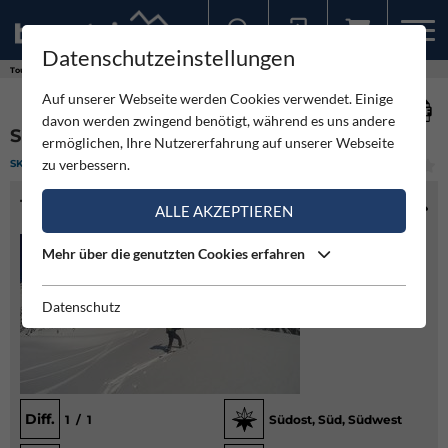
Datenschutzeinstellungen
Sollten Sie bereits ein Konto für unsere App haben, können Sie sich mit diesen Daten auch hier anmelden.
Touren
Skitour
Seetalernock - in die Kapelleralm
Auf unserer Webseite werden Cookies verwendet. Einige
davon werden zwingend benötigt, während es uns andere
SEETALERNOCK - IN DIE KAPELLERALM
ermöglichen, Ihre Nutzererfahrung auf unserer Webseite
zu verbessern.
SKITOUR
(1)
LEICHT
TOURENINFO
ALLE AKZEPTIEREN
Mehr über die genutzten Cookies erfahren
Datenschutz
Diff.
1 / 1
Südost, Süd, Südwest