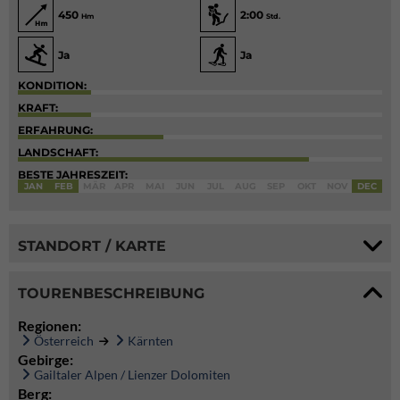
450
2:00
Hm
Std.
Ja
Ja
KONDITION:
KRAFT:
ERFAHRUNG:
LANDSCHAFT:
BESTE JAHRESZEIT:
JAN
FEB
MÄR
APR
MAI
JUN
JUL
AUG
SEP
OKT
NOV
DEC
STANDORT / KARTE
TOURENBESCHREIBUNG
Regionen:
Österreich
Kärnten
Gebirge:
Gailtaler Alpen / Lienzer Dolomiten
Berg: