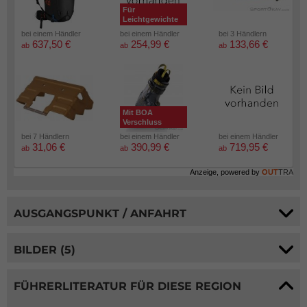
Für
Leichtgewichte
bei einem Händler
bei einem Händler
bei 3 Händlern
637,50 €
254,99 €
133,66 €
ab
ab
ab
Mit BOA
Verschluss
bei 7 Händlern
bei einem Händler
bei einem Händler
31,06 €
390,99 €
719,95 €
ab
ab
ab
Anzeige, powered by
OUT
TRA
AUSGANGSPUNKT / ANFAHRT
BILDER (5)
FÜHRERLITERATUR FÜR DIESE REGION