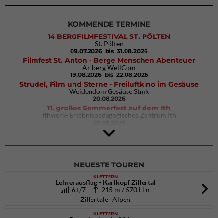
KOMMENDE TERMINE
14 BERGFILMFESTIVAL ST. PÖLTEN
St. Pölten
09.07.2026
bis 31.08.2026
Filmfest St. Anton - Berge Menschen Abenteuer
Arlberg WellCom
19.08.2026
bis 22.08.2026
Strudel, Film und Sterne - Freiluftkino im Gesäuse
Weidendom Gesäuse Stmk
20.08.2026
11. großes Sommerfest auf dem Ith
Ithwerk- Erlebnispädagogisches Zentrum Ith
29.08.2026
4Blocs KIDS 2026
DAV Kletter- & Boulderzentrum München Süd (Thalkirchen)
26.09.2026
NEUESTE TOUREN
KLETTERN
Lehrerausflug - Karlkopf Zillertal
6+/7-
215 m / 570 Hm
Zillertaler Alpen
KLETTERN