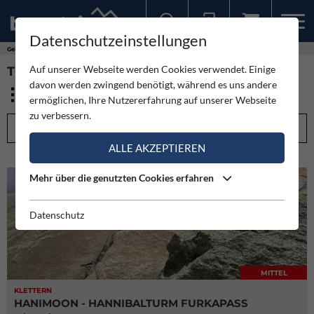
Datenschutzeinstellungen
Sollten Sie bereits ein Konto für unsere App haben, können Sie sich mit diesen Daten auch hier anmelden.
Gebirge
Berner Alpen
Auf unserer Webseite werden Cookies verwendet. Einige
TOUREN - BERNER ALPEN (35)
davon werden zwingend benötigt, während es uns andere
ermöglichen, Ihre Nutzererfahrung auf unserer Webseite
zu verbessern.
FILTEROPTIONEN
ALLE AKZEPTIEREN
Mehr über die genutzten Cookies erfahren
Datenschutz
MITTEL
KLETTERN
HANIMOON - HANNIBALTURM FURKAPASS