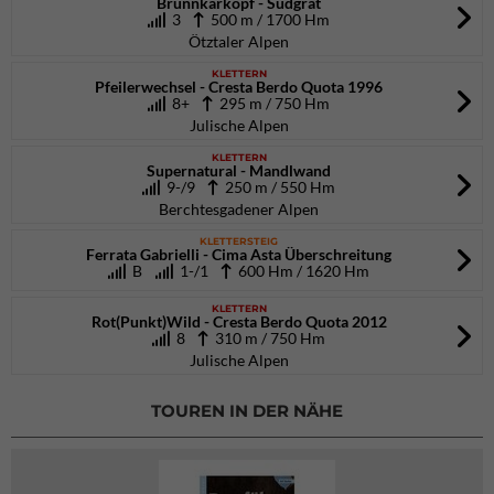
Brunnkarkopf - Südgrat
3
500 m / 1700 Hm
Ötztaler Alpen
KLETTERN
Pfeilerwechsel - Cresta Berdo Quota 1996
8+
295 m / 750 Hm
Julische Alpen
KLETTERN
Supernatural - Mandlwand
9-/9
250 m / 550 Hm
Berchtesgadener Alpen
KLETTERSTEIG
Ferrata Gabrielli - Cima Asta Überschreitung
B
1-/1
600 Hm / 1620 Hm
KLETTERN
Rot(Punkt)Wild - Cresta Berdo Quota 2012
8
310 m / 750 Hm
Julische Alpen
TOUREN IN DER NÄHE