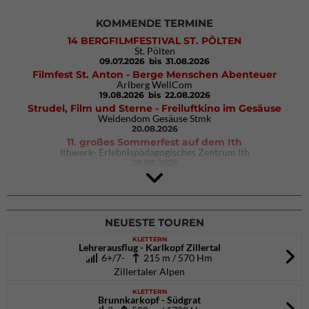
KOMMENDE TERMINE
14 BERGFILMFESTIVAL ST. PÖLTEN
St. Pölten
09.07.2026
bis 31.08.2026
Filmfest St. Anton - Berge Menschen Abenteuer
Arlberg WellCom
19.08.2026
bis 22.08.2026
Strudel, Film und Sterne - Freiluftkino im Gesäuse
Weidendom Gesäuse Stmk
20.08.2026
11. großes Sommerfest auf dem Ith
Ithwerk- Erlebnispädagogisches Zentrum Ith
29.08.2026
4Blocs KIDS 2026
DAV Kletter- & Boulderzentrum München Süd (Thalkirchen)
26.09.2026
NEUESTE TOUREN
KLETTERN
Lehrerausflug - Karlkopf Zillertal
6+/7-
215 m / 570 Hm
Zillertaler Alpen
KLETTERN
Brunnkarkopf - Südgrat