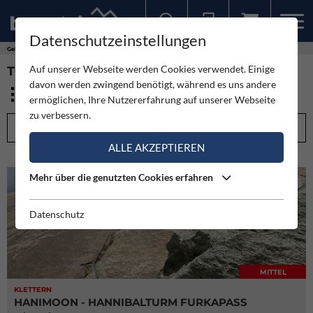
Datenschutzeinstellungen
Sollten Sie bereits ein Konto für unsere App haben, können Sie sich mit diesen Daten auch hier anmelden.
Gebirge
Urner Alpen
Auf unserer Webseite werden Cookies verwendet. Einige
TOUREN - URNER ALPEN (17)
davon werden zwingend benötigt, während es uns andere
ermöglichen, Ihre Nutzererfahrung auf unserer Webseite
zu verbessern.
FILTEROPTIONEN
ALLE AKZEPTIEREN
Mehr über die genutzten Cookies erfahren
Datenschutz
MITTEL
KLETTERN
HANIMOON - HANNIBALTURM FURKAPASS