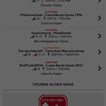
3
500 m / 1700 Hm
Ötztaler Alpen
KLETTERN
Pfeilerwechsel - Cresta Berdo Quota 1996
8+
295 m / 750 Hm
Julische Alpen
KLETTERN
Supernatural - Mandlwand
9-/9
250 m / 550 Hm
Berchtesgadener Alpen
KLETTERSTEIG
Ferrata Gabrielli - Cima Asta Überschreitung
B
1-/1
600 Hm / 1620 Hm
KLETTERN
Rot(Punkt)Wild - Cresta Berdo Quota 2012
8
310 m / 750 Hm
Julische Alpen
TOUREN IN DER NÄHE