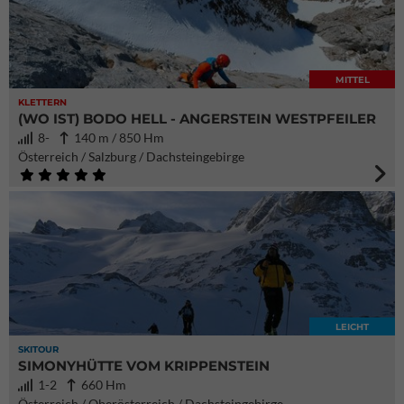
MITTEL
KLETTERN
(WO IST) BODO HELL - ANGERSTEIN WESTPFEILER
8-
140 m / 850 Hm
Österreich / Salzburg / Dachsteingebirge
LEICHT
SKITOUR
SIMONYHÜTTE VOM KRIPPENSTEIN
1-2
660 Hm
Österreich / Oberösterreich / Dachsteingebirge