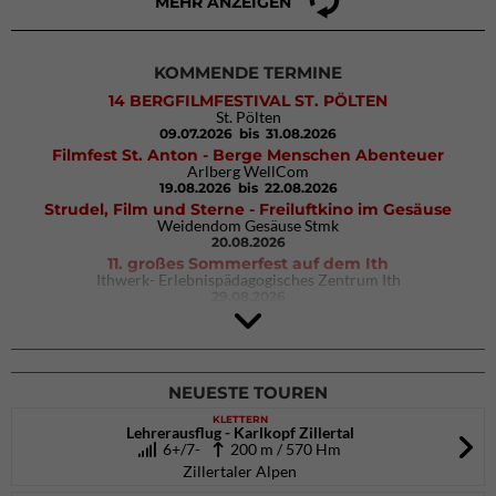
MEHR ANZEIGEN
KOMMENDE TERMINE
14 BERGFILMFESTIVAL ST. PÖLTEN
St. Pölten
09.07.2026
bis 31.08.2026
Filmfest St. Anton - Berge Menschen Abenteuer
Arlberg WellCom
19.08.2026
bis 22.08.2026
Strudel, Film und Sterne - Freiluftkino im Gesäuse
Weidendom Gesäuse Stmk
20.08.2026
11. großes Sommerfest auf dem Ith
Ithwerk- Erlebnispädagogisches Zentrum Ith
29.08.2026
Rock Master Arco
Arco (IT)
02.10.2026
bis 04.10.2026
NEUESTE TOUREN
KLETTERN
Lehrerausflug - Karlkopf Zillertal
6+/7-
200 m / 570 Hm
Zillertaler Alpen