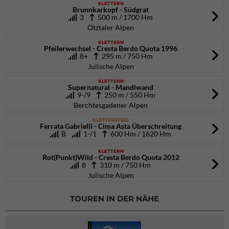
KLETTERN
Brunnkarkopf - Südgrat
3
500 m / 1700 Hm
Ötztaler Alpen
KLETTERN
Pfeilerwechsel - Cresta Berdo Quota 1996
8+
295 m / 750 Hm
Julische Alpen
KLETTERN
Supernatural - Mandlwand
9-/9
250 m / 550 Hm
Berchtesgadener Alpen
KLETTERSTEIG
Ferrata Gabrielli - Cima Asta Überschreitung
B
1-/1
600 Hm / 1620 Hm
KLETTERN
Rot(Punkt)Wild - Cresta Berdo Quota 2012
8
310 m / 750 Hm
Julische Alpen
TOUREN IN DER NÄHE