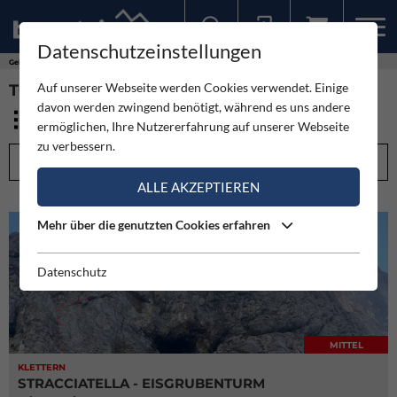
Datenschutzeinstellungen
Sollten Sie bereits ein Konto für unsere App haben, können Sie sich mit diesen Daten auch hier anmelden.
Gebirge
Dachsteingebirge
Auf unserer Webseite werden Cookies verwendet. Einige
TOUREN - DACHSTEINGEBIRGE (130)
davon werden zwingend benötigt, während es uns andere
ermöglichen, Ihre Nutzererfahrung auf unserer Webseite
zu verbessern.
FILTEROPTIONEN
ALLE AKZEPTIEREN
Mehr über die genutzten Cookies erfahren
Datenschutz
MITTEL
KLETTERN
STRACCIATELLA - EISGRUBENTURM