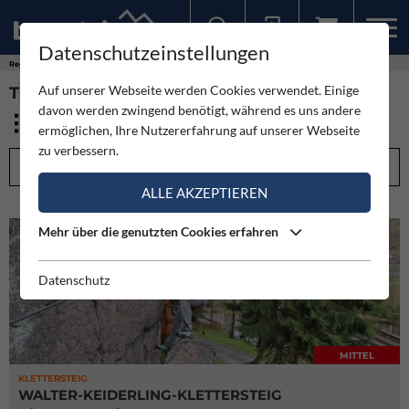
Datenschutzeinstellungen
Sollten Sie bereits ein Konto für unsere App haben, können Sie sich mit diesen Daten auch hier anmelden.
Regionen
Deutschland
Sachsen
Auf unserer Webseite werden Cookies verwendet. Einige
TOUREN - SACHSEN (19)
davon werden zwingend benötigt, während es uns andere
ermöglichen, Ihre Nutzererfahrung auf unserer Webseite
zu verbessern.
FILTEROPTIONEN
ALLE AKZEPTIEREN
Mehr über die genutzten Cookies erfahren
Datenschutz
MITTEL
KLETTERSTEIG
WALTER-KEIDERLING-KLETTERSTEIG