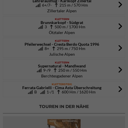
Lehrerausflug - Karlkopf Zillertal
6+/7-
215 m / 570 Hm
Zillertaler Alpen
KLETTERN
Brunnkarkopf - Südgrat
3
500 m / 1700 Hm
Ötztaler Alpen
KLETTERN
Pfeilerwechsel - Cresta Berdo Quota 1996
8+
295 m / 750 Hm
Julische Alpen
KLETTERN
Supernatural - Mandlwand
9-/9
250 m / 550 Hm
Berchtesgadener Alpen
KLETTERSTEIG
Ferrata Gabrielli - Cima Asta Überschreitung
B
1-/1
600 Hm / 1620 Hm
TOUREN IN DER NÄHE