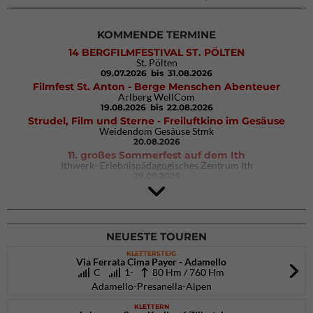
KOMMENDE TERMINE
14 BERGFILMFESTIVAL ST. PÖLTEN
St. Pölten
09.07.2026
bis 31.08.2026
Filmfest St. Anton - Berge Menschen Abenteuer
Arlberg WellCom
19.08.2026
bis 22.08.2026
Strudel, Film und Sterne - Freiluftkino im Gesäuse
Weidendom Gesäuse Stmk
20.08.2026
11. großes Sommerfest auf dem Ith
Ithwerk- Erlebnispädagogisches Zentrum Ith
29.08.2026
4Blocs KIDS 2026
DAV Kletter- & Boulderzentrum München Süd (Thalkirchen)
26.09.2026
NEUESTE TOUREN
KLETTERSTEIG
Via Ferrata Cima Payer - Adamello
C
1-
80 Hm / 760 Hm
Adamello-Presanella-Alpen
KLETTERN