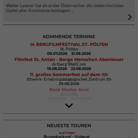
Walter Laserer hat als erster Österreicher die sieben höchsten
Gipfel aller Kontinente bestiegen!…
KOMMENDE TERMINE
14 BERGFILMFESTIVAL ST. PÖLTEN
St. Pölten
09.07.2026
31.08.2026
Filmfest St. Anton - Berge Menschen Abenteuer
Arlberg WellCom
19.08.2026
22.08.2026
11. großes Sommerfest auf dem Ith
Ithwerk- Erlebnispädagogisches Zentrum Ith
29.08.2026
Rock Master Arco
Arco (IT)
02.10.2026
04.10.2026
9. Eiskletter Festival Osttirol
Eisparkt Osttirol
08.01.2027
10.01.2027
NEUESTE TOUREN
KLETTERN
Brunnkarkopf - Südgrat