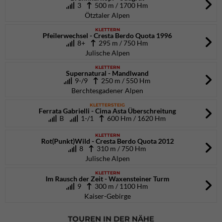
3
500 m / 1700 Hm
Ötztaler Alpen
KLETTERN
Pfeilerwechsel - Cresta Berdo Quota 1996
8+
295 m / 750 Hm
Julische Alpen
KLETTERN
Supernatural - Mandlwand
9-/9
250 m / 550 Hm
Berchtesgadener Alpen
KLETTERSTEIG
Ferrata Gabrielli - Cima Asta Überschreitung
B
1-/1
600 Hm / 1620 Hm
KLETTERN
Rot(Punkt)Wild - Cresta Berdo Quota 2012
8
310 m / 750 Hm
Julische Alpen
KLETTERN
Im Rausch der Zeit - Waxensteiner Turm
9
300 m / 1100 Hm
Kaiser-Gebirge
TOUREN IN DER NÄHE