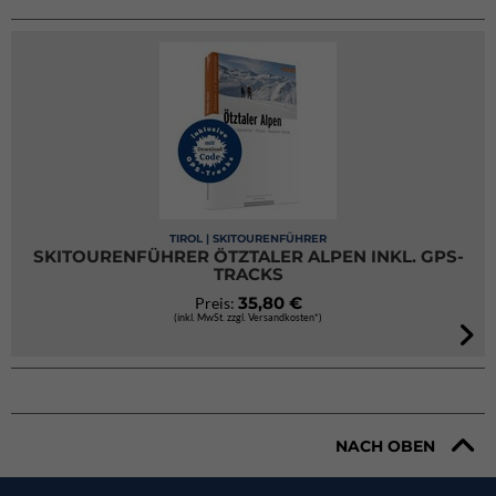
TIROL | SKITOURENFÜHRER
SKITOURENFÜHRER ÖTZTALER ALPEN INKL. GPS-
TRACKS
35,80 €
Preis:
(inkl. MwSt. zzgl. Versandkosten*)
NACH OBEN