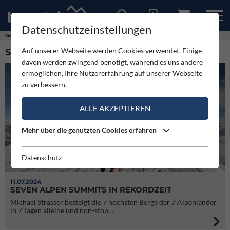
Datenschutzeinstellungen
Sollten Sie bereits ein Konto für unsere App haben, können Sie sich mit diesen Daten auch hier anmelden.
Schlagworte
Seven Summits
Auf unserer Webseite werden Cookies verwendet. Einige
SCHLAGWORT: SEVEN SUMMITS (12)
davon werden zwingend benötigt, während es uns andere
ermöglichen, Ihre Nutzererfahrung auf unserer Webseite
zu verbessern.
ALLE AKZEPTIEREN
Mehr über die genutzten Cookies erfahren
Datenschutz
11.07.2024
SEVEN ALPEN SUMMITS IN REKORDZEIT
Michael Strasser besteigt die 7 höchsten Berge der 7 Alpenländer
in 7 Tagen alleine und non-stop…