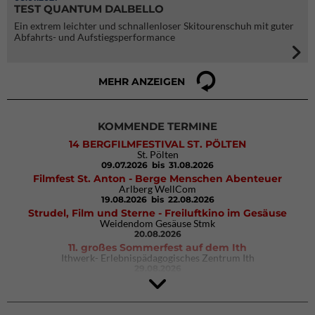
TEST QUANTUM DALBELLO
Ein extrem leichter und schnallenloser Skitourenschuh mit guter
Abfahrts- und Aufstiegsperformance
MEHR ANZEIGEN
KOMMENDE TERMINE
14 BERGFILMFESTIVAL ST. PÖLTEN
St. Pölten
09.07.2026
bis 31.08.2026
Filmfest St. Anton - Berge Menschen Abenteuer
Arlberg WellCom
19.08.2026
bis 22.08.2026
Strudel, Film und Sterne - Freiluftkino im Gesäuse
Weidendom Gesäuse Stmk
20.08.2026
11. großes Sommerfest auf dem Ith
Ithwerk- Erlebnispädagogisches Zentrum Ith
29.08.2026
4Blocs KIDS 2026
DAV Kletter- & Boulderzentrum München Süd (Thalkirchen)
26.09.2026