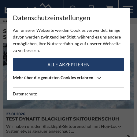
Datenschutzeinstellungen
Sollten Sie bereits ein Konto für unsere App haben, können Sie sich mit diesen Daten auch hier anmelden.
Schlagworte
Produkttest Skitourenschuh
Auf unserer Webseite werden Cookies verwendet. Einige
SCHLAGWORT: PRODUKTTEST
SKITOURENSCHUH (18)
davon werden zwingend benötigt, während es uns andere
ermöglichen, Ihre Nutzererfahrung auf unserer Webseite
zu verbessern.
ALLE AKZEPTIEREN
Mehr über die genutzten Cookies erfahren
Datenschutz
23.01.2026
TEST DYNAFIT BLACKLIGHT SKITOURENSCHUH
Wir haben uns den Blacklight-Skitourenschuh mit Hoji-Lock-
System etwas genauer angeschaut …