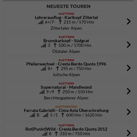
NEUESTE TOUREN
KLETTERN
Lehrerausflug - Karlkopf Zillertal
6+/7-
215 m / 570 Hm
Zillertaler Alpen
KLETTERN
Brunnkarkopf - Südgrat
3
500 m / 1700 Hm
Ötztaler Alpen
KLETTERN
Pfeilerwechsel - Cresta Berdo Quota 1996
8+
295 m / 750 Hm
Julische Alpen
KLETTERN
Supernatural - Mandlwand
9-/9
250 m / 550 Hm
Berchtesgadener Alpen
KLETTERSTEIG
Ferrata Gabrielli - Cima Asta Überschreitung
B
1-/1
600 Hm / 1620 Hm
KLETTERN
Rot(Punkt)Wild - Cresta Berdo Quota 2012
8
310 m / 750 Hm