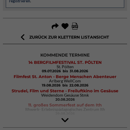
registrieren
.
ZURÜCK ZUR KLETTERN LISTANSICHT
KOMMENDE TERMINE
14 BERGFILMFESTIVAL ST. PÖLTEN
St. Pölten
09.07.2026
bis 31.08.2026
Filmfest St. Anton - Berge Menschen Abenteuer
Arlberg WellCom
19.08.2026
bis 22.08.2026
Strudel, Film und Sterne - Freiluftkino im Gesäuse
Weidendom Gesäuse Stmk
20.08.2026
11. großes Sommerfest auf dem Ith
Ithwerk- Erlebnispädagogisches Zentrum Ith
29.08.2026
4Blocs KIDS 2026
DAV Kletter- & Boulderzentrum München Süd (Thalkirchen)
26.09.2026