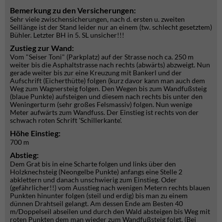
Bemerkung zu den Versicherungen:
Sehr viele zwischensicherungen, nach d. ersten u. zweiten
Seillänge ist der Stand leider nur an einem (tw. schlecht gesetztem)
Bühler. Letzter BH in 5. SL unsicher!!!
Zustieg zur Wand:
Vom "Seiser Toni" (Parkplatz) auf der Strasse noch ca. 250 m
weiter bis die Asphaltstrasse nach rechts (abwärts) abzweigt. Nun
gerade weiter bis zur eine Kreuzung mit Bankerl und der
Aufschrift (Eicherthütte) folgen (kurz davor kann man auch dem
Weg zum Wagnersteig folgen. Den Wegen bis zum Wandfußsteig
(blaue Punkte) aufsteigen und diesem nach rechts bis unter den
Weningerturm (sehr großes Felsmassiv) folgen. Nun wenige
Meter aufwärts zum Wandfuss. Der Einstieg ist rechts von der
schwach roten Schrift 'Schillerkante'.
Höhe Einstieg:
700 m
Abstieg:
Dem Grat bis in eine Scharte folgen und links über den
Holzknechsteig (Neongelbe Punkte) anfangs eine Stelle 2
abklettern und danach unschwierig zum Einstieg. Oder
(gefährlicher!!) vom Ausstieg nach wenigen Metern rechts blauen
Punkten hinunter folgen (steil und erdig) bis man zu einem
dünnen Drahtseil gelangt. Am dessen Ende am Besten 40
m/Doppelseil abseilen und durch den Wald absteigen bis Weg mit
roten Punkten dem man wieder zum Wandfußsteig folgt. (Bei