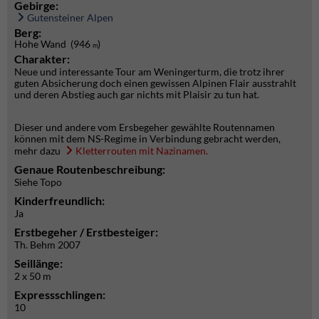
Gebirge:
Gutensteiner Alpen
Berg:
Hohe Wand (946
)
m
Charakter:
Neue und interessante Tour am Weningerturm, die trotz ihrer
guten Absicherung doch einen gewissen Alpinen Flair ausstrahlt
und deren Abstieg auch gar nichts mit Plaisir zu tun hat.
Dieser und andere vom Ersbegeher gewählte Routennamen
können mit dem NS-Regime in Verbindung gebracht werden,
mehr dazu
Kletterrouten mit Nazinamen.
Genaue Routenbeschreibung:
Siehe Topo
Kinderfreundlich:
Ja
Erstbegeher / Erstbesteiger:
Th. Behm 2007
Seillänge:
2 x 50 m
Expressschlingen:
10