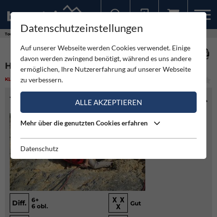
Datenschutzeinstellungen
Sollten Sie bereits ein Konto für unsere App haben, können Sie sich mit diesen Daten auch hier anmelden.
Touren
Klettern
Heimaterde - Hohe Wand
Auf unserer Webseite werden Cookies verwendet. Einige
davon werden zwingend benötigt, während es uns andere
HEIMATERDE - HOHE WAND
ermöglichen, Ihre Nutzererfahrung auf unserer Webseite
zu verbessern.
KLETTERN
(2)
MITTEL
TOURENINFO
ALLE AKZEPTIEREN
Mehr über die genutzten Cookies erfahren
Datenschutz
6+
Diff.
Gut
6 obl.