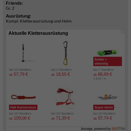
Friends:
Gr. 2
Ausrüstung:
Kompl. Kletterausrüstung und Helm
i
Aktuelle Kletterausrüstung
Solide +
vielseitig
bei 10 Händlern
bei 2 Händlern
bei 7 Händlern
57,79 €
18,55 €
86,69 €
ab
ab
ab
2.91€ / m
Hält Kantensturz
Super leicht
bei 10 Händlern
bei 10 Händlern
bei 10 Händlern
109,06 €
71,39 €
97,74 €
ab
ab
ab
Anzeige, powered by
OUT
TRA