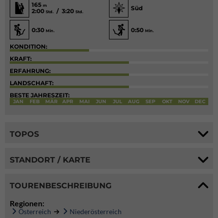
165
m
Süd
2:00
/ 3:20
Std.
Std.
0:30
0:50
Min.
Min.
KONDITION:
KRAFT:
ERFAHRUNG:
LANDSCHAFT:
BESTE JAHRESZEIT:
JAN
FEB
MÄR
APR
MAI
JUN
JUL
AUG
SEP
OKT
NOV
DEC
TOPOS
STANDORT / KARTE
TOURENBESCHREIBUNG
Regionen:
Österreich
Niederösterreich