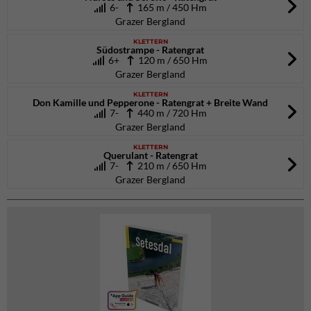
6-
165 m / 450 Hm
Grazer Bergland
KLETTERN
Südostrampe - Ratengrat
6+
120 m / 650 Hm
Grazer Bergland
KLETTERN
Don Kamille und Pepperone - Ratengrat + Breite Wand
7-
440 m / 720 Hm
Grazer Bergland
KLETTERN
Querulant - Ratengrat
7-
210 m / 650 Hm
Grazer Bergland