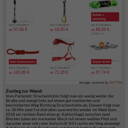
Solide +
vielseitig
bei 9 Händlern
bei 3 Händlern
bei 6 Händlern
57,58 €
18,55 €
86,69 €
ab
ab
ab
2.91€ / m
Hält Kantensturz
Super leicht
bei 9 Händlern
bei 8 Händlern
bei 7 Händlern
120,80 €
71,39 €
97,74 €
ab
ab
ab
Anzeige, powered by
OUT
TRA
Zustieg zur Wand:
Vom Parkplatz 'Drachenhöhle' folgt man ein wenig weiter der
Straße und zweigt links auf einem gut markierten und
beschilderten Weg Richtung Drachenhöhle ab. Diesem folgt man
ca. 30 Min zwei Forststraßen querend bis wieder im Wald (bzw.
2018 am rechten Rand eines gr. Kahlschlags) zwischen zwei
Blöcken (oben ein markanter Block mit einem weißen Pfeil und
darunter einer mit roter Aufschrift 'KS') rechts ein Weg abzweigt.
Auf diesem durch Buschwerk und danach lichten Buchenwald