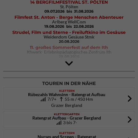
14 BERGFILMFESTIVAL ST. PÖLTEN
St. Pölten
09.07.2026
bis 31.08.2026
Filmfest St. Anton - Berge Menschen Abenteuer
Arlberg WellCom
19.08.2026
bis 22.08.2026
Strudel, Film und Sterne - Freiluftkino im Gesäuse
Weidendom Gesäuse Stmk
20.08.2026
11. großes Sommerfest auf dem Ith
Ithwerk- Erlebnispädagogisches Zentrum Ith
29.08.2026
Rock Master Arco
Arco (IT)
02.10.2026
bis 04.10.2026
TOUREN IN DER NÄHE
KLETTERN
Rübezahls Wahnsinn - Ratengrat Aufbau
7/7+
55 m / 450 Hm
Grazer Bergland
KLETTERGARTEN
Ratengrat Aufbau - Grazer Bergland
3 bis 7-
KLETTERN
Nurses and Screws - Ratengrat