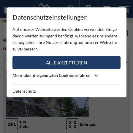
Datenschutzeinstellungen
Sollten Sie bereits ein Konto für unsere App haben, können Sie sich mit diesen Daten auch hier anmelden.
Touren
Klettern
Kuckucksei - Ratengrat Aufbau
Auf unserer Webseite werden Cookies verwendet. Einige
davon werden zwingend benötigt, während es uns andere
KUCKUCKSEI - RATENGRAT AUFBAU
ermöglichen, Ihre Nutzererfahrung auf unserer Webseite
zu verbessern.
KLETTERN
(1)
MITTEL
TOURENINFO
ALLE AKZEPTIEREN
Mehr über die genutzten Cookies erfahren
Datenschutz
7-/7
Diff.
Sehr gut
6 obl.