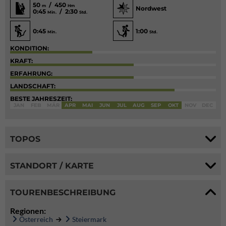
50
/ 450
m
Hm
Nordwest
0:45
/ 2:30
Min.
Std.
0:45
1:00
Min.
Std.
KONDITION:
KRAFT:
ERFAHRUNG:
LANDSCHAFT:
BESTE JAHRESZEIT:
JAN
FEB
MÄR
APR
MAI
JUN
JUL
AUG
SEP
OKT
NOV
DEC
TOPOS
STANDORT / KARTE
TOURENBESCHREIBUNG
Regionen:
Österreich
Steiermark