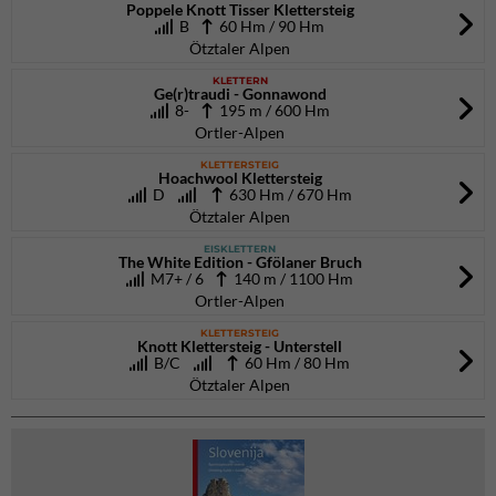
Poppele Knott Tisser Klettersteig
B
60 Hm / 90 Hm
Ötztaler Alpen
KLETTERN
Ge(r)traudi - Gonnawond
8-
195 m / 600 Hm
Ortler-Alpen
KLETTERSTEIG
Hoachwool Klettersteig
D
630 Hm / 670 Hm
Ötztaler Alpen
EISKLETTERN
The White Edition - Gfölaner Bruch
M7+ / 6
140 m / 1100 Hm
Ortler-Alpen
KLETTERSTEIG
Knott Klettersteig - Unterstell
B/C
60 Hm / 80 Hm
Ötztaler Alpen