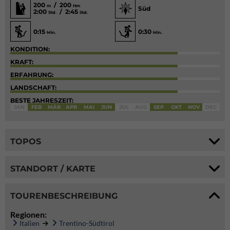
200
/ 200
m
Hm
Süd
2:00
/ 2:45
Std.
Std.
0:15
0:30
Min.
Min.
KONDITION:
KRAFT:
ERFAHRUNG:
LANDSCHAFT:
BESTE JAHRESZEIT:
JAN
FEB
MÄR
APR
MAI
JUN
JUL
AUG
SEP
OKT
NOV
DEC
TOPOS
STANDORT / KARTE
TOURENBESCHREIBUNG
Regionen:
Italien
Trentino-Südtirol