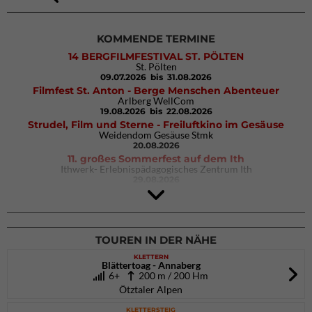
KOMMENDE TERMINE
14 BERGFILMFESTIVAL ST. PÖLTEN
St. Pölten
09.07.2026
bis 31.08.2026
Filmfest St. Anton - Berge Menschen Abenteuer
Arlberg WellCom
19.08.2026
bis 22.08.2026
Strudel, Film und Sterne - Freiluftkino im Gesäuse
Weidendom Gesäuse Stmk
20.08.2026
11. großes Sommerfest auf dem Ith
Ithwerk- Erlebnispädagogisches Zentrum Ith
29.08.2026
4Blocs KIDS 2026
DAV Kletter- & Boulderzentrum München Süd (Thalkirchen)
26.09.2026
TOUREN IN DER NÄHE
KLETTERN
Blättertoag - Annaberg
6+
200 m / 200 Hm
Ötztaler Alpen
KLETTERSTEIG