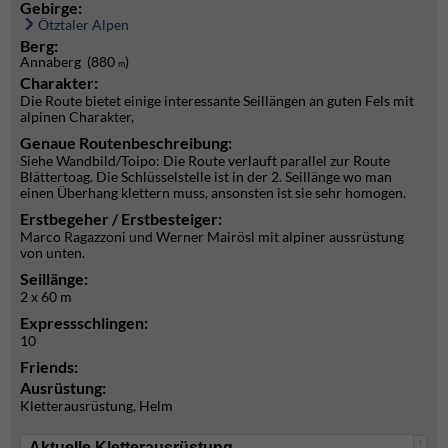
Gebirge:
Ötztaler Alpen
Berg:
Annaberg (880
)
m
Charakter:
Die Route bietet einige interessante Seillängen an guten Fels mit
alpinen Charakter,
Genaue Routenbeschreibung:
Siehe Wandbild/Toipo: Die Route verlauft parallel zur Route
Blättertoag. Die Schlüsselstelle ist in der 2. Seillänge wo man
einen Überhang klettern muss, ansonsten ist sie sehr homogen.
Erstbegeher / Erstbesteiger:
Marco Ragazzoni und Werner Mairösl mit alpiner aussrüstung
von unten.
Seillänge:
2 x 60 m
Expressschlingen:
10
Friends:
Ausrüstung:
Kletterausrüstung, Helm
i
Aktuelle Kletterausrüstung