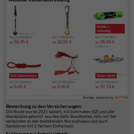
Solide +
vielseitig
bei 10 Händlern
bei 2 Händlern
bei 7 Händlern
56,95 €
18,55 €
86,69 €
ab
ab
ab
2.91€ / m
Hält Kantensturz
Super leicht
bei 10 Händlern
bei 10 Händlern
bei 10 Händlern
0,00 €
0,00 €
97,74 €
ab
ab
ab
Anzeige, powered by
OUT
TRA
Bemerkung zu den Versicherungen:
Die Route wurde 2021 saniert, mit bohrhaken (S2) und alle
Standplätze gebohrt wurden.(teils Standketten, teils mit Seil
verbunden zu den bestehenden Normalhaken und auch
Sanduhren mit 2-fachem Einfachseil.
Ergänzung zur Schwierigkeit: