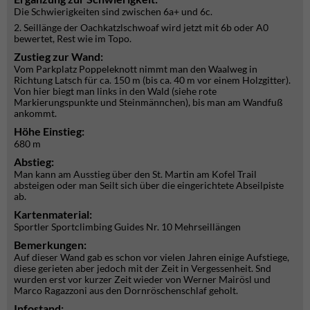
Die Schwierigkeiten sind zwischen 6a+ und 6c.
2. Seillänge der Oachkatzlschwoaf wird jetzt mit 6b oder A0
bewertet, Rest wie im Topo.
Zustieg zur Wand:
Vom Parkplatz Poppeleknott nimmt man den Waalweg in
Richtung Latsch für ca. 150 m (bis ca. 40 m vor einem Holzgitter).
Von hier biegt man links in den Wald (siehe rote
Markierungspunkte und Steinmännchen), bis man am Wandfuß
ankommt.
Höhe Einstieg:
680 m
Abstieg:
Man kann am Ausstieg über den St. Martin am Kofel Trail
absteigen oder man Seilt sich über die eingerichtete Abseilpiste
ab.
Kartenmaterial:
Sportler Sportclimbing Guides Nr. 10 Mehrseillängen
Bemerkungen:
Auf dieser Wand gab es schon vor vielen Jahren einige Aufstiege,
diese gerieten aber jedoch mit der Zeit in Vergessenheit. Snd
wurden erst vor kurzer Zeit wieder von Werner Mairösl und
Marco Ragazzoni aus den Dornröschenschlaf geholt.
Infostand: