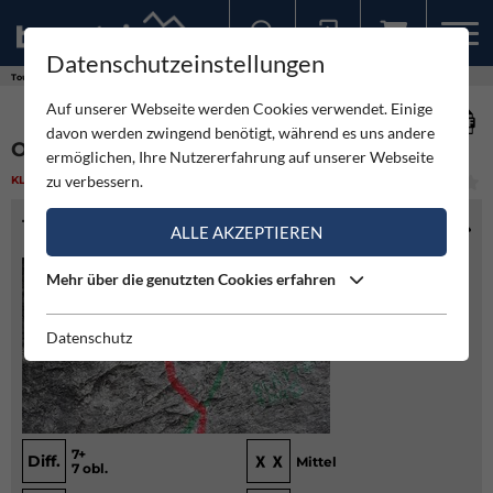
Datenschutzeinstellungen
Sollten Sie bereits ein Konto für unsere App haben, können Sie sich mit diesen Daten auch hier anmelden.
Touren
Klettern
Oachkatzlschwoaf - Annaberg
Auf unserer Webseite werden Cookies verwendet. Einige
davon werden zwingend benötigt, während es uns andere
OACHKATZLSCHWOAF - ANNABERG
ermöglichen, Ihre Nutzererfahrung auf unserer Webseite
zu verbessern.
KLETTERN
(1)
MITTEL
TOURENINFO
ALLE AKZEPTIEREN
Mehr über die genutzten Cookies erfahren
Datenschutz
7+
Diff.
Mittel
7 obl.