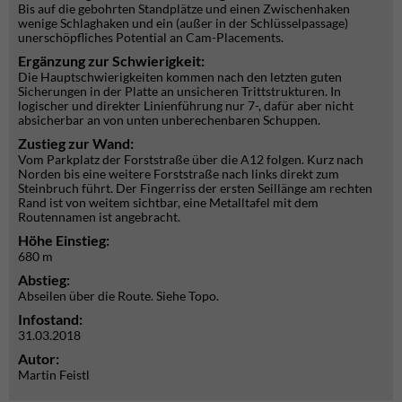
Bis auf die gebohrten Standplätze und einen Zwischenhaken
wenige Schlaghaken und ein (außer in der Schlüsselpassage)
unerschöpfliches Potential an Cam-Placements.
Ergänzung zur Schwierigkeit:
Die Hauptschwierigkeiten kommen nach den letzten guten
Sicherungen in der Platte an unsicheren Trittstrukturen. In
logischer und direkter Linienführung nur 7-, dafür aber nicht
absicherbar an von unten unberechenbaren Schuppen.
Zustieg zur Wand:
Vom Parkplatz der Forststraße über die A12 folgen. Kurz nach
Norden bis eine weitere Forststraße nach links direkt zum
Steinbruch führt. Der Fingerriss der ersten Seillänge am rechten
Rand ist von weitem sichtbar, eine Metalltafel mit dem
Routennamen ist angebracht.
Höhe Einstieg:
680 m
Abstieg:
Abseilen über die Route. Siehe Topo.
Infostand:
31.03.2018
Autor:
Martin Feistl