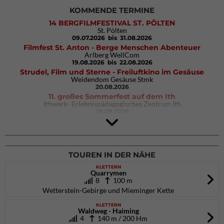
KOMMENDE TERMINE
14 BERGFILMFESTIVAL ST. PÖLTEN
St. Pölten
09.07.2026
bis 31.08.2026
Filmfest St. Anton - Berge Menschen Abenteuer
Arlberg WellCom
19.08.2026
bis 22.08.2026
Strudel, Film und Sterne - Freiluftkino im Gesäuse
Weidendom Gesäuse Stmk
20.08.2026
11. großes Sommerfest auf dem Ith
Ithwerk- Erlebnispädagogisches Zentrum Ith
29.08.2026
4Blocs KIDS 2026
DAV Kletter- & Boulderzentrum München Süd (Thalkirchen)
26.09.2026
TOUREN IN DER NÄHE
KLETTERN
Quarrymen
8
100 m
Wetterstein-Gebirge und Mieminger Kette
KLETTERN
Waldweg - Haiming
4
140 m / 200 Hm