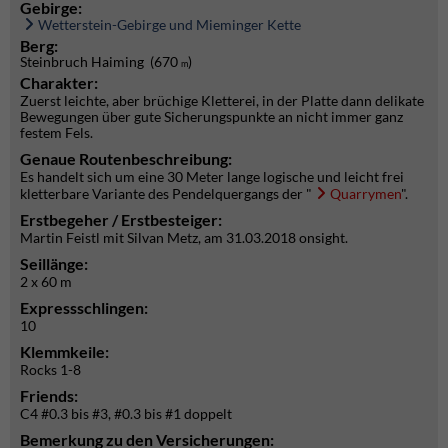
Gebirge:
Wetterstein-Gebirge und Mieminger Kette
Berg:
Steinbruch Haiming (670
)
m
Charakter:
Zuerst leichte, aber brüchige Kletterei, in der Platte dann delikate
Bewegungen über gute Sicherungspunkte an nicht immer ganz
festem Fels.
Genaue Routenbeschreibung:
Es handelt sich um eine 30 Meter lange logische und leicht frei
kletterbare Variante des Pendelquergangs der "
Quarrymen
".
Erstbegeher / Erstbesteiger:
Martin Feistl mit Silvan Metz, am 31.03.2018 onsight.
Seillänge:
2 x 60 m
Expressschlingen:
10
Klemmkeile:
Rocks 1-8
Friends:
C4 #0.3 bis #3, #0.3 bis #1 doppelt
Bemerkung zu den Versicherungen: