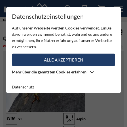
Datenschutzeinstellungen
Sollten Sie bereits ein Konto für unsere App haben, können Sie sich mit diesen Daten auch hier anmelden.
Touren
Klettern
Quarrywomen
Auf unserer Webseite werden Cookies verwendet. Einige
davon werden zwingend benötigt, während es uns andere
QUARRYWOMEN
ermöglichen, Ihre Nutzererfahrung auf unserer Webseite
zu verbessern.
KLETTERN
(1)
MITTEL
TOURENINFO
ALLE AKZEPTIEREN
Mehr über die genutzten Cookies erfahren
Datenschutz
Diff.
7+
Alpin