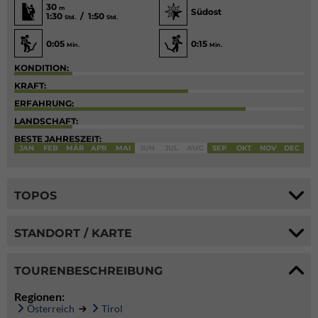
30
m
Südost
1:30
/ 1:50
Std.
Std.
0:05
0:15
Min.
Min.
KONDITION:
KRAFT:
ERFAHRUNG:
LANDSCHAFT:
BESTE JAHRESZEIT:
JAN
FEB
MÄR
APR
MAI
JUN
JUL
AUG
SEP
OKT
NOV
DEC
TOPOS
STANDORT / KARTE
TOURENBESCHREIBUNG
Regionen:
Österreich
Tirol