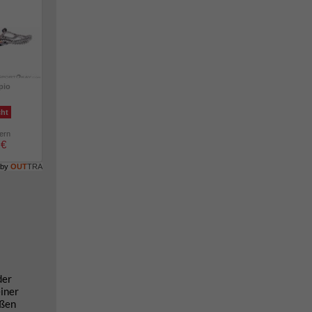
pio
cht
lern
 €
 by
OUT
TRA
der
iner
oßen