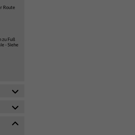
er Route
h zu Fuß
le - Siehe