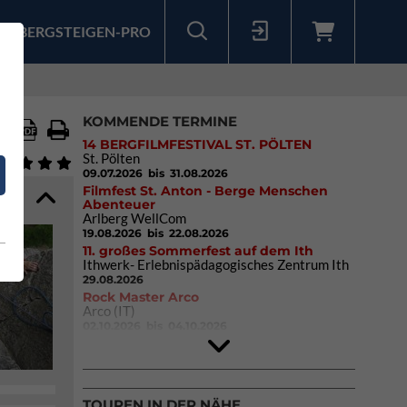
BERGSTEIGEN-PRO
Sollten Sie bereits ein Konto für unsere App haben, können Sie sich mit diesen Daten auch hier anmelden.
KOMMENDE TERMINE
14 BERGFILMFESTIVAL ST. PÖLTEN
St. Pölten
09.07.2026
bis 31.08.2026
Filmfest St. Anton - Berge Menschen
Abenteuer
Arlberg WellCom
19.08.2026
bis 22.08.2026
11. großes Sommerfest auf dem Ith
Ithwerk- Erlebnispädagogisches Zentrum Ith
29.08.2026
Rock Master Arco
Arco (IT)
02.10.2026
bis 04.10.2026
9. Eiskletter Festival Osttirol
Eisparkt Osttirol
08.01.2027
bis 10.01.2027
TOUREN IN DER NÄHE