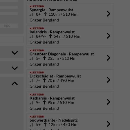
KLETTERN
Synergie - Rampenwulst
8+
110 m / 510 Hm
Grazer Bergland
DEC
KLETTERN
Imlandris - Rampenwulst
8+/9-
54 m / 510 Hm
Grazer Bergland
KLETTERN
Grastöter Diagonale - Rampenwulst
5-
255 m / 510 Hm
Grazer Bergland
KLETTERN
Dickschädlat - Rampenwulst
7-
70 m / 490 Hm
Grazer Bergland
KLETTERN
Katharsis - Rampenwulst
9-
95 m / 510 Hm
Grazer Bergland
KLETTERN
Südwestkante - Nadelspitz
5+
125 m / 450 Hm