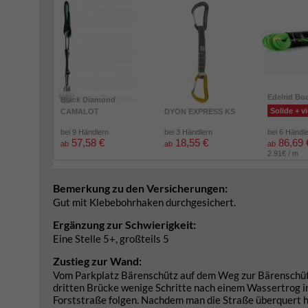
Edelrid Bo
Black Diamond
Solide + vi
CAMALOT
DYON EXPRESS KS
bei 9 Händlern
bei 3 Händlern
bei 6 Händl
57,58 €
18,55 €
86,69 
ab
ab
ab
2.91€ / m
Bemerkung zu den Versicherungen:
Gut mit Klebebohrhaken durchgesichert.
Ergänzung zur Schwierigkeit:
Eine Stelle 5+, großteils 5
Zustieg zur Wand:
Vom Parkplatz Bärenschütz auf dem Weg zur Bärenschütz
dritten Brücke wenige Schritte nach einem Wassertrog i
Forststraße folgen. Nachdem man die Straße überquert h