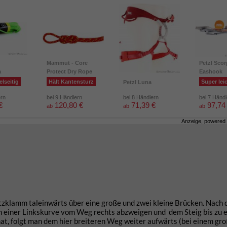
Mammut - Core
Petzl Scor
a
Protect Dry Rope
Eashook
elseitig
Hält Kantensturz
Super lei
Petzl Luna
ern
bei 9 Händlern
bei 8 Händlern
bei 7 Händ
€
120,80 €
71,39 €
97,74
ab
ab
ab
Anzeige, powered
klamm taleinwärts über eine große und zwei kleine Brücken. Nach 
n einer Linkskurve vom Weg rechts abzweigen und dem Steig bis zu e
at, folgt man dem hier breiteren Weg weiter aufwärts (bei einem gr