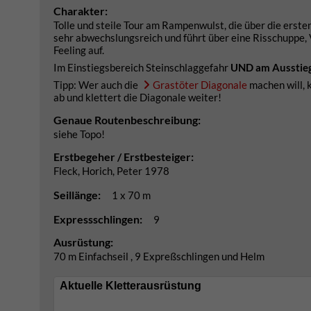
Charakter:
Tolle und steile Tour am Rampenwulst, die über die ersten
sehr abwechslungsreich und führt über eine Risschuppe
Feeling auf.
Im Einstiegsbereich Steinschlaggefahr
UND am Ausstieg 
Tipp: Wer auch die
Grastöter Diagonale
machen will, k
ab und klettert die Diagonale weiter!
Genaue Routenbeschreibung:
siehe Topo!
Erstbegeher / Erstbesteiger:
Fleck, Horich, Peter 1978
Seillänge:
1 x 70 m
Expressschlingen:
9
Ausrüstung:
70 m Einfachseil , 9 Expreßschlingen und Helm
Aktuelle Kletterausrüstung