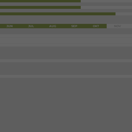
JUN
JUL
AUG
SEP
OKT
NOV