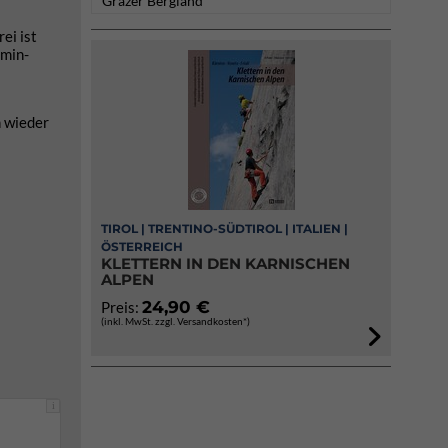
Grazer Bergland
ei ist
amin-
n wieder
TIROL | TRENTINO-SÜDTIROL | ITALIEN |
ÖSTERREICH
KLETTERN IN DEN KARNISCHEN
ALPEN
24,90 €
Preis:
(inkl. MwSt. zzgl. Versandkosten*)
i