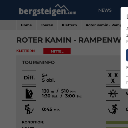
NEWS
PR
Home
Touren
Klettern
Roter Kamin - Rampen
ROTER KAMIN - RAMPENWU
KLETTERN
MITTEL
TOURENINFO
5+
Diff.
5 obl.
130
/ 510
m
Hm
1:30
/ 3:00
Std.
Std.
0:45
Min.
KONDITION: