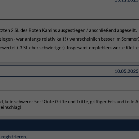
tzten 2 SL des Roten Kamins ausgestiegen / anschließend abgeseilt.
egen - war anfangs relativ kalt! ( wahrscheinlich besser im Sommer)
bewertet ( 3.SL eher schwieriger). Insgesamt empfehlenswerte Kletter
10.05.2025 
, kein schwerer 5er! Gute Griffe und Tritte, griffiger Fels und tolle A
teinschlag!
r
registrieren
.