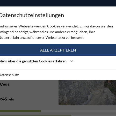
ODUKTE
TOUREN
SERVICE
SHOP
MAGAZINE
Datenschutzeinstellungen
wulst
Auf unserer Webseite werden Cookies verwendet. Einige davon werden
zwingend benötigt, während es uns andere ermöglichen, Ihre
LST
Nutzererfahrung auf unserer Webseite zu verbessern.
(3)
ALLE AKZEPTIEREN
Mehr über die genutzten Cookies erfahren
Gut
Datenschutz
West
0:45
Min.