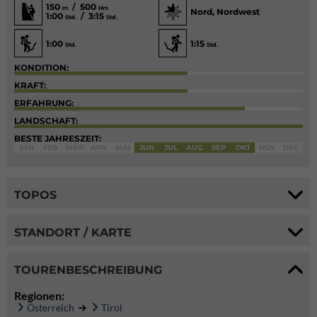
150
/ 500
m
Hm
Nord, Nordwest
1:00
/ 3:15
Std.
Std.
1:00
1:15
Std.
Std.
KONDITION:
KRAFT:
ERFAHRUNG:
LANDSCHAFT:
BESTE JAHRESZEIT:
JAN
FEB
MÄR
APR
MAI
JUN
JUL
AUG
SEP
OKT
NOV
DEC
TOPOS
STANDORT / KARTE
TOURENBESCHREIBUNG
Regionen:
Österreich
Tirol