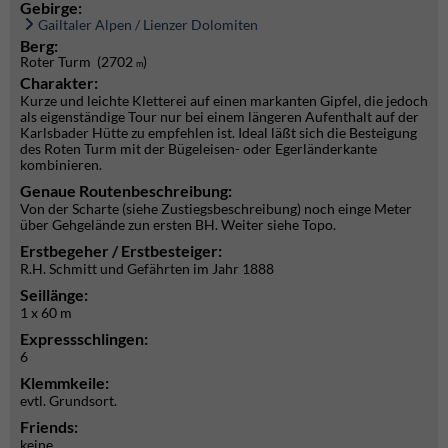
Gebirge:
Gailtaler Alpen / Lienzer Dolomiten
Berg:
Roter Turm (2702
)
m
Charakter:
Kurze und leichte Kletterei auf einen markanten Gipfel, die jedoch
als eigenständige Tour nur bei einem längeren Aufenthalt auf der
Karlsbader Hütte zu empfehlen ist. Ideal läßt sich die Besteigung
des Roten Turm mit der Bügeleisen- oder Egerländerkante
kombinieren.
Genaue Routenbeschreibung:
Von der Scharte (siehe Zustiegsbeschreibung) noch einge Meter
über Gehgelände zun ersten BH. Weiter siehe Topo.
Erstbegeher / Erstbesteiger:
R.H. Schmitt und Gefährten im Jahr 1888
Seillänge:
1 x 60 m
Expressschlingen:
6
Klemmkeile:
evtl. Grundsort.
Friends:
keine