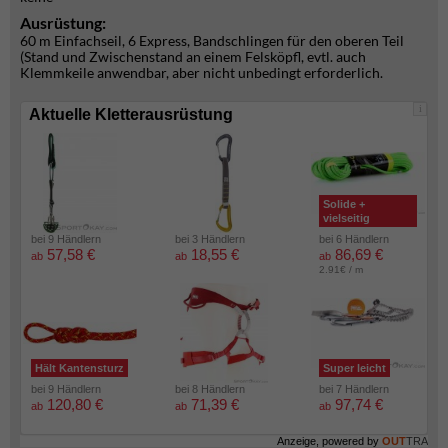
Ausrüstung:
60 m Einfachseil, 6 Express, Bandschlingen für den oberen Teil
(Stand und Zwischenstand an einem Felsköpfl, evtl. auch
Klemmkeile anwendbar, aber nicht unbedingt erforderlich.
i
Aktuelle Kletterausrüstung
Solide +
vielseitig
bei 9 Händlern
bei 3 Händlern
bei 6 Händlern
57,58 €
18,55 €
86,69 €
ab
ab
ab
2.91€ / m
Hält Kantensturz
Super leicht
bei 9 Händlern
bei 8 Händlern
bei 7 Händlern
120,80 €
71,39 €
97,74 €
ab
ab
ab
Anzeige, powered by
OUT
TRA