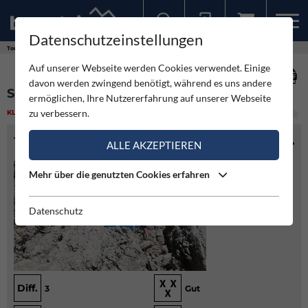
Datenschutzeinstellungen
Sollten Sie bereits ein Konto für unsere App haben, können Sie sich mit diesen Daten auch hier anmelden.
Touren
Klettern
Schmittkamin - Roter Turm
Auf unserer Webseite werden Cookies verwendet. Einige
davon werden zwingend benötigt, während es uns andere
SCHMITTKAMIN - ROTER TURM
ermöglichen, Ihre Nutzererfahrung auf unserer Webseite
zu verbessern.
KLETTERN
(3)
LEICHT
TOURENINFO
ALLE AKZEPTIEREN
Mehr über die genutzten Cookies erfahren
Datenschutz
Diff.
3
Gut