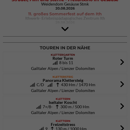
Weidendom Gesäuse Stmk
20.08.2026
11. großes Sommerfest auf dem Ith
Ithwerk- Erlebnispädagogisches Zentrum Ith
29.08.2026
Rock Master Arco
Arco (IT)
02.10.2026
bis 04.10.2026
TOUREN IN DER NÄHE
KLETTERGARTEN
Roter Turm
8 bis 11
Gailtaler Alpen / Lienzer Dolomiten
KLETTERSTEIG
Panorama Klettersteig
C/D
430 Hm / 1470 Hm
Gailtaler Alpen / Lienzer Dolomiten
KLETTERN
Iseltaler Koscht
7+/8-
300 m / 500 Hm
Gailtaler Alpen / Lienzer Dolomiten
KLETTERN
Freizeitstress
9
130 m / 1000 Hm