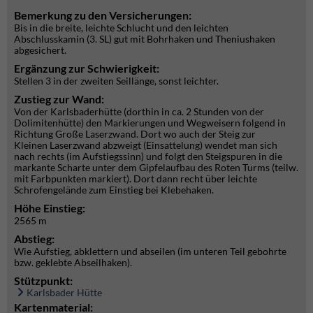
Bemerkung zu den Versicherungen:
Bis in die breite, leichte Schlucht und den leichten
Abschlusskamin (3. SL) gut mit Bohrhaken und Theniushaken
abgesichert.
Ergänzung zur Schwierigkeit:
Stellen 3 in der zweiten Seillänge, sonst leichter.
Zustieg zur Wand:
Von der Karlsbaderhütte (dorthin in ca. 2 Stunden von der
Dolimitenhütte) den Markierungen und Wegweisern folgend in
Richtung Große Laserzwand. Dort wo auch der Steig zur
Kleinen Laserzwand abzweigt (Einsattelung) wendet man sich
nach rechts (im Aufstiegssinn) und folgt den Steigspuren in die
markante Scharte unter dem Gipfelaufbau des Roten Turms (teilw.
mit Farbpunkten markiert). Dort dann recht über leichte
Schrofengelände zum Einstieg bei Klebehaken.
Höhe Einstieg:
2565 m
Abstieg:
Wie Aufstieg, abklettern und abseilen (im unteren Teil gebohrte
bzw. geklebte Abseilhaken).
Stützpunkt:
Karlsbader Hütte
Kartenmaterial: