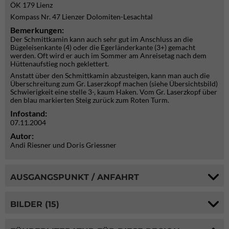
ÖK 179 Lienz
Kompass Nr. 47 Lienzer Dolomiten-Lesachtal
Bemerkungen:
Der Schmittkamin kann auch sehr gut im Anschluss an die
Bügeleisenkante (4) oder die Egerländerkante (3+) gemacht
werden. Oft wird er auch im Sommer am Anreisetag nach dem
Hüttenaufstieg noch geklettert.
Anstatt über den Schmittkamin abzusteigen, kann man auch die
Überschreitung zum Gr. Laserzkopf machen (siehe Übersichtsbild)
Schwierigkeit eine stelle 3-, kaum Haken. Vom Gr. Laserzkopf über
den blau markierten Steig zurück zum Roten Turm.
Infostand:
07.11.2004
Autor:
Andi Riesner und Doris Griessner
AUSGANGSPUNKT / ANFAHRT
BILDER (15)