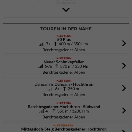
29.08.2026
Rock Master Arco
Arco (IT)
02.10.2026
bis 04.10.2026
TOUREN IN DER NÄHE
KLETTERN
50 Plus
7+
400 m / 350 Hm
Berchtesgadener Alpen
KLETTERN
Neuer Schimkepfeiler
6-/6
370 m / 350 Hm
Berchtesgadener Alpen
KLETTERN
Dahoam is Dahoam - Hochthron
6+
250 m
Berchtesgadener Alpen
KLETTERN
Berchtesgadener Hochthron - Südwand
4-
350 m / 1200 Hm
Berchtesgadener Alpen
KLETTERSTEIG
Mittagsloch-Steig Berchtesgadener Hochthron