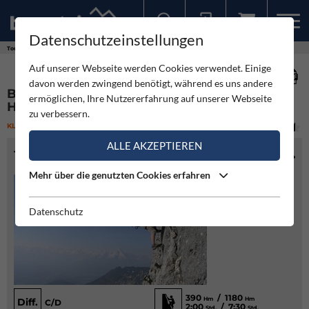
Datenschutzeinstellungen
Sollten Sie bereits ein Konto für unsere App haben, können Sie sich mit diesen Daten auch hier anmelden.
Touren
Klettersteig
Berchtesgadener Hochthronsteig - Hochthron Klettersteig
Auf unserer Webseite werden Cookies verwendet. Einige
davon werden zwingend benötigt, während es uns andere
BERCHTESGADENER HOCHTHRONSTEIG -
ermöglichen, Ihre Nutzererfahrung auf unserer Webseite
HOCHTHRON KLETTERSTEIG
zu verbessern.
KLETTERSTEIG
(6)
MITTEL
ALLE AKZEPTIEREN
TOURENINFO
Mehr über die genutzten Cookies erfahren
Datenschutz
390
/ 1180
Hm
Hm
Diff.
C/D
2:00
/ 7:30
Std.
Std.