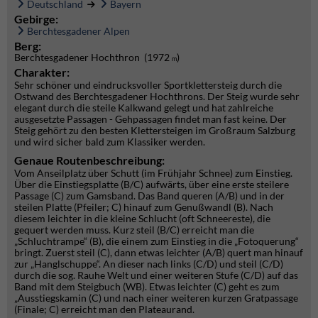
Deutschland
Bayern
Gebirge:
Berchtesgadener Alpen
Berg:
Berchtesgadener Hochthron (1972
)
m
Charakter:
Sehr schöner und eindrucksvoller Sportklettersteig durch die
Ostwand des Berchtesgadener Hochthrons. Der Steig wurde sehr
elegant durch die steile Kalkwand gelegt und hat zahlreiche
ausgesetzte Passagen - Gehpassagen findet man fast keine. Der
Steig gehört zu den besten Klettersteigen im Großraum Salzburg
und wird sicher bald zum Klassiker werden.
Genaue Routenbeschreibung:
Vom Anseilplatz über Schutt (im Frühjahr Schnee) zum Einstieg.
Über die Einstiegsplatte (B/C) aufwärts, über eine erste steilere
Passage (C) zum Gamsband. Das Band queren (A/B) und in der
steilen Platte (Pfeiler; C) hinauf zum Genußwandl (B). Nach
diesem leichter in die kleine Schlucht (oft Schneereste), die
gequert werden muss. Kurz steil (B/C) erreicht man die
„Schluchtrampe“ (B), die einem zum Einstieg in die „Fotoquerung“
bringt. Zuerst steil (C), dann etwas leichter (A/B) quert man hinauf
zur „Hanglschuppe“. An dieser nach links (C/D) und steil (C/D)
durch die sog. Rauhe Welt und einer weiteren Stufe (C/D) auf das
Band mit dem Steigbuch (WB). Etwas leichter (C) geht es zum
„Ausstiegskamin (C) und nach einer weiteren kurzen Gratpassage
(Finale; C) erreicht man den Plateaurand.