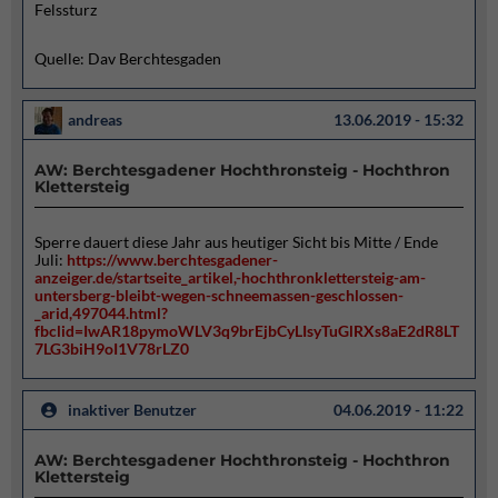
Felssturz
Quelle: Dav Berchtesgaden
andreas
13.06.2019 - 15:32
AW: Berchtesgadener Hochthronsteig - Hochthron
Klettersteig
Sperre dauert diese Jahr aus heutiger Sicht bis Mitte / Ende
Juli:
https://www.berchtesgadener-
anzeiger.de/startseite_artikel,-hochthronklettersteig-am-
untersberg-bleibt-wegen-schneemassen-geschlossen-
_arid,497044.html?
fbclid=IwAR18pymoWLV3q9brEjbCyLIsyTuGlRXs8aE2dR8LT
7LG3biH9oI1V78rLZ0
inaktiver Benutzer
04.06.2019 - 11:22
AW: Berchtesgadener Hochthronsteig - Hochthron
Klettersteig