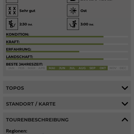
Sehr gut
Ost
2:30
3:00
Std.
Std.
KONDITION:
KRAFT:
ERFAHRUNG:
LANDSCHAFT:
BESTE JAHRESZEIT:
JAN
FEB
MÄR
APR
MAI
JUN
JUL
AUG
SEP
OKT
NOV
DEC
TOPOS
STANDORT / KARTE
TOURENBESCHREIBUNG
Regionen: