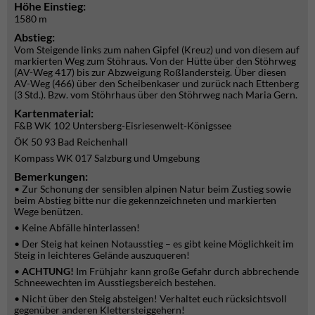
Höhe Einstieg:
1580 m
Abstieg:
Vom Steigende links zum nahen Gipfel (Kreuz) und von diesem auf
markierten Weg zum Stöhraus. Von der Hütte über den Stöhrweg
(AV-Weg 417) bis zur Abzweigung Roßlandersteig. Über diesen
AV-Weg (466) über den Scheibenkaser und zurück nach Ettenberg
(3 Std.). Bzw. vom Stöhrhaus über den Stöhrweg nach Maria Gern.
Kartenmaterial:
F&B WK 102 Untersberg-Eisriesenwelt-Königssee
ÖK 50 93 Bad Reichenhall
Kompass WK 017 Salzburg und Umgebung
Bemerkungen:
• Zur Schonung der sensiblen alpinen Natur beim Zustieg sowie
beim Abstieg bitte nur die gekennzeichneten und markierten
Wege benützen.
• Keine Abfälle hinterlassen!
• Der Steig hat keinen Notausstieg – es gibt keine Möglichkeit im
Steig in leichteres Gelände auszuqueren!
•
ACHTUNG!
Im Frühjahr kann große Gefahr durch abbrechende
Schneewechten im Ausstiegsbereich bestehen.
• Nicht über den Steig absteigen! Verhaltet euch rücksichtsvoll
gegenüber anderen Klettersteiggehern!