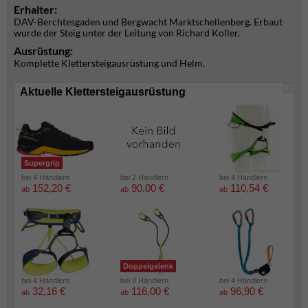
Erhalter:
DAV-Berchtesgaden und Bergwacht Marktschellenberg. Erbaut
wurde der Steig unter der Leitung von Richard Koller.
Ausrüstung:
Komplette Klettersteigausrüstung und Helm.
i
Aktuelle Klettersteigausrüstung
Supergrip
bei 4 Händlern
bei 2 Händlern
bei 4 Händlern
152,20 €
90,00 €
110,54 €
ab
ab
ab
Doppelgelenk
bei 4 Händlern
bei 8 Händlern
bei 4 Händlern
32,16 €
116,00 €
96,90 €
ab
ab
ab