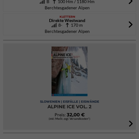
B
100 Hm / 1180 Hm
Berchtesgadener Alpen
KLETTERN
Direkte Westwand
8-
170 m
Berchtesgadener Alpen
SLOWENIEN | EISFÄLLE | EISWÄNDE
ALPINE ICE VOL. 2
32,00 €
Preis:
(inkl. MwSt. zzgl. Versandkosten*)