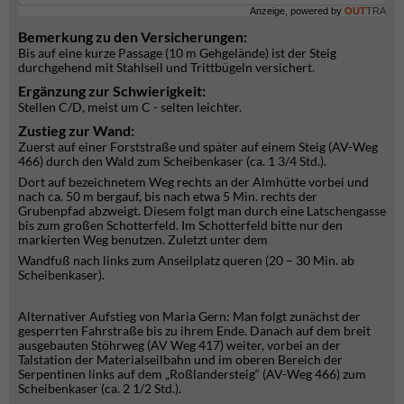
Anzeige, powered by
OUT
TRA
Bemerkung zu den Versicherungen:
Bis auf eine kurze Passage (10 m Gehgelände) ist der Steig
durchgehend mit Stahlseil und Trittbügeln versichert.
Ergänzung zur Schwierigkeit:
Stellen C/D, meist um C - selten leichter.
Zustieg zur Wand:
Zuerst auf einer Forststraße und später auf einem Steig (AV-Weg
466) durch den Wald zum Scheibenkaser (ca. 1 3/4 Std.).
Dort auf bezeichnetem Weg rechts an der Almhütte vorbei und
nach ca. 50 m bergauf, bis nach etwa 5 Min. rechts der
Grubenpfad abzweigt. Diesem folgt man durch eine Latschengasse
bis zum großen Schotterfeld. Im Schotterfeld bitte nur den
markierten Weg benutzen. Zuletzt unter dem
Wandfuß nach links zum Anseilplatz queren (20 – 30 Min. ab
Scheibenkaser).
Alternativer Aufstieg von Maria Gern: Man folgt zunächst der
gesperrten Fahrstraße bis zu ihrem Ende. Danach auf dem breit
ausgebauten Stöhrweg (AV Weg 417) weiter, vorbei an der
Talstation der Materialseilbahn und im oberen Bereich der
Serpentinen links auf dem „Roßlandersteig“ (AV-Weg 466) zum
Scheibenkaser (ca. 2 1/2 Std.).