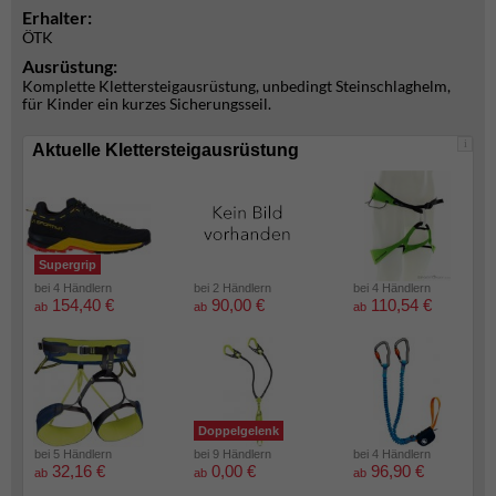
Erhalter:
ÖTK
Ausrüstung:
Komplette Klettersteigausrüstung, unbedingt Steinschlaghelm,
für Kinder ein kurzes Sicherungsseil.
i
Aktuelle Klettersteigausrüstung
Supergrip
bei 4 Händlern
bei 2 Händlern
bei 4 Händlern
154,40 €
90,00 €
110,54 €
ab
ab
ab
Doppelgelenk
bei 5 Händlern
bei 9 Händlern
bei 4 Händlern
32,16 €
0,00 €
96,90 €
ab
ab
ab