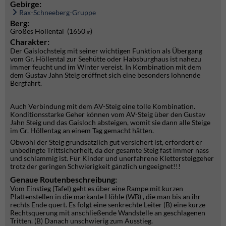
Gebirge:
Rax-Schneeberg-Gruppe
Berg:
Großes Höllental (1650
)
m
Charakter:
Der Gaislochsteig mit seiner wichtigen Funktion als Übergang
vom Gr. Höllental zur Seehütte oder Habsburghaus ist nahezu
immer feucht und im Winter vereist. In Kombination mit dem
dem Gustav Jahn Steig eröffnet sich eine besonders lohnende
Bergfahrt.
Auch Verbindung mit dem AV-Steig eine tolle Kombination.
Konditionsstarke Geher können vom AV-Steig über den Gustav
Jahn Steig und das Gaisloch absteigen, womit sie dann alle Steige
im Gr. Höllentag an einem Tag gemacht hätten.
Obwohl der Steig grundsätzlich gut versichert ist, erfordert er
unbedingte Trittsicherheit, da der gesamte Steig fast immer nass
und schlammig ist. Für Kinder und unerfahrene Klettersteiggeher
trotz der geringen Schwierigkeit gänzlich ungeeignet!!!
Genaue Routenbeschreibung:
Vom Einstieg (Tafel) geht es über eine Rampe mit kurzen
Plattenstellen in die markante Höhle (WB) , die man bis an ihr
rechts Ende quert. Es folgt eine senkrechte Leiter (B) eine kurze
Rechtsquerung mit anschließende Wandstelle an geschlagenen
Tritten. (B) Danach unschwierig zum Ausstieg.