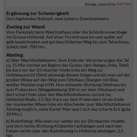
Anzeige, powered by
OUT
TRA
Ergänzung zur Schwierigkeit:
Durchgehendes Stahlseil, zwei Leitern, Eisenklammern.
Zustieg zur Wand:
Vom Parkplatz beim Weichtalhaus über die Schönbrunnerstiege
ins Grosse Höllental. Auf einer Forststrasse bis und später auf
gelb bezeichneten und gut beschilderten Weg bis zum Talsschluss,
zuletzt steil. 700 Hm.
Abstieg:
a) Über Wachthüttelkamm: Vom Ende der Versicherungen das Tal
ca. 15 Min (vorbei am Beginn des Gustav Jahn Steiges, links, Tafel)
bis kurz vor der Dirnbacher Hütte links ein Weg zur
Hölltelaussicht (Tafel) abzweigt diesem folgen und bis man auf der
großen Wiese auf den Weg zum Ottohaus (Stangen mit Blau
weißer Markierung) trifft. Nun entweder Richtung Ottohaus bis
zum Praterstern (Weggabeleung 200 m vor dem Ottohaus) und
dort scharf links über den Wachthüttelkamm zurück ins
Höllental/Staße. 2,5 Std. Kurz vor dem Praterstern ist am Ende
der markanten Wiese links ein Abscheider zum Wachthüttelkamm
Abstieg möglich, siehe Karte! Man spart sich das scharfe Eck (gute
10 Min.).
b) Rudolfsteig: Wie oben nur weiter bis zur Dirnbacher-Huette
und dort rechts Richtung Klobentörl aufsteigen und nach den
Felsen rechts über den Rudolfssteig in Höllental absteigen. 2,5
Std.