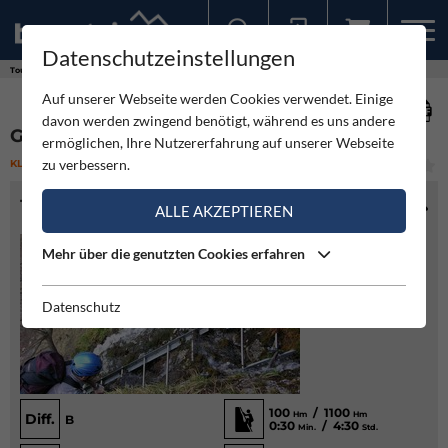
Datenschutzeinstellungen
Sollten Sie bereits ein Konto für unsere App haben, können Sie sich mit diesen Daten auch hier anmelden.
Touren
Klettersteig
Gaislochsteig
Auf unserer Webseite werden Cookies verwendet. Einige
davon werden zwingend benötigt, während es uns andere
GAISLOCHSTEIG
ermöglichen, Ihre Nutzererfahrung auf unserer Webseite
zu verbessern.
KLETTERSTEIG
(3)
LEICHT
TOURENINFO
ALLE AKZEPTIEREN
Mehr über die genutzten Cookies erfahren
Datenschutz
100
/ 1100
Hm
Hm
Diff.
B
0:30
/ 4:30
Min.
Std.