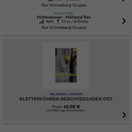
Rax-Schneeberg-Gruppe
EISKLETTERN
Höllendonner - Höllental Rax
WI4
55 m / 670 Hm
Rax-Schneeberg-Gruppe
SALZBURG | BAYERN
KLETTERFÜHRER BERCHTESGADEN OST
41,00 €
Preis:
(inkl. MwSt. zzgl. Versandkosten*)