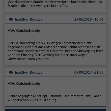
Was die polierte Stahlleiter dort verloren hat ist mir allerdings
fraglich, die bietet weniger Halt als Eis....
inaktiver Benutzer
29.06.2019 - 10:56
AW: Gaislochsteig
Der Gaislochsteig bis 5.7.19 wegen Forstarbeiten nicht
begehbar. Leider ist das entsprechende Schild nicht schon an
der Straße, sondern erst im Höllental bei der Abzweigung kurz
vor dem Einstieg. Der AV-Steig ist leider auch wegen
Unwetterschäden gesperrt.
inaktiver Benutzer
09.09.2017 - 21:53
AW: Gaislochsteig
Heute begangen (Abstieg), .. stimmt, .. ist immer feucht, .. aber
wunderschön. Alles in Ordnung.