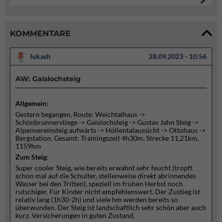
KOMMENTARE
lukash
28.09.2023 - 10:56
AW: Gaislochsteig
Allgemein
:
Gestern begangen, Route: Weichtalhaus ->
Schönbrunnerstiege -> Gaislochsteig -> Gustav Jahn Steig ->
Alpenvereinsteig aufwärts -> Höllentalaussicht -> Ottohaus ->
Bergstation. Gesamt: Trainingszeit 4h30m, Strecke 11,21km,
1159hm
Zum Steig
:
Super cooler Steig, wie bereits erwähnt sehr feucht (tropft
schon mal auf die Schulter, stellenweise direkt abrinnendes
Wasser bei den Tritten), speziell im frühen Herbst noch
rutschiger. Für Kinder nicht empfehlenswert. Der Zustieg ist
relativ lang (1h30-2h) und viele hm werden bereits so
überwunden. Der Steig ist landschaftlich sehr schön aber auch
kurz. Versicherungen in guten Zustand.