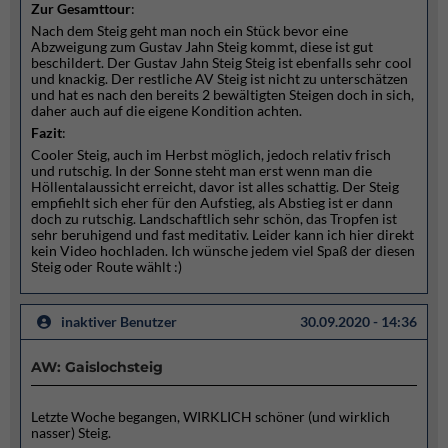
Zur Gesamttour
:
Nach dem Steig geht man noch ein Stück bevor eine
Abzweigung zum Gustav Jahn Steig kommt, diese ist gut
beschildert. Der Gustav Jahn Steig Steig ist ebenfalls sehr cool
und knackig. Der restliche AV Steig ist nicht zu unterschätzen
und hat es nach den bereits 2 bewältigten Steigen doch in sich,
daher auch auf die eigene Kondition achten.
Fazit
:
Cooler Steig, auch im Herbst möglich, jedoch relativ frisch
und rutschig. In der Sonne steht man erst wenn man die
Höllentalaussicht erreicht, davor ist alles schattig. Der Steig
empfiehlt sich eher für den Aufstieg, als Abstieg ist er dann
doch zu rutschig. Landschaftlich sehr schön, das Tropfen ist
sehr beruhigend und fast meditativ. Leider kann ich hier direkt
kein Video hochladen. Ich wünsche jedem viel Spaß der diesen
Steig oder Route wählt :)
inaktiver Benutzer
30.09.2020 - 14:36
AW: Gaislochsteig
Letzte Woche begangen, WIRKLICH schöner (und wirklich
nasser) Steig.