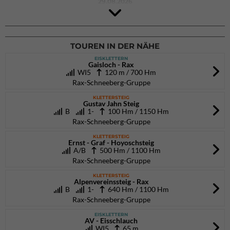
29.08.2026
4Blocs KIDS 2026
DAV Kletter- & Boulderzentrum München Süd (Thalkirchen)
26.09.2026
TOUREN IN DER NÄHE
EISKLETTERN
Gaisloch - Rax
WI5
120 m / 700 Hm
Rax-Schneeberg-Gruppe
KLETTERSTEIG
Gustav Jahn Steig
B
1-
100 Hm / 1150 Hm
Rax-Schneeberg-Gruppe
KLETTERSTEIG
Ernst - Graf - Hoyoschsteig
A/B
500 Hm / 1100 Hm
Rax-Schneeberg-Gruppe
KLETTERSTEIG
Alpenvereinssteig - Rax
B
1-
640 Hm / 1100 Hm
Rax-Schneeberg-Gruppe
EISKLETTERN
AV - Eisschlauch
WI5
65 m