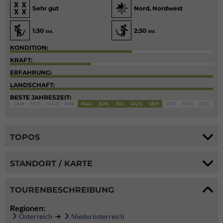
Sehr gut
Nord, Nordwest
1:30
2:30
Std.
Std.
KONDITION:
KRAFT:
ERFAHRUNG:
LANDSCHAFT:
BESTE JAHRESZEIT:
JAN
FEB
MÄR
APR
MAI
JUN
JUL
AUG
SEP
OKT
NOV
DEC
TOPOS
STANDORT / KARTE
TOURENBESCHREIBUNG
Regionen:
Österreich
Niederösterreich