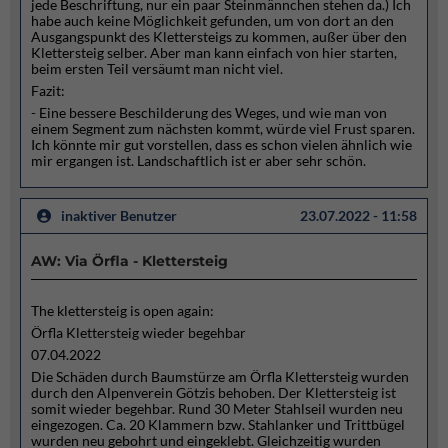
jede Beschriftung, nur ein paar Steinmännchen stehen da.) Ich
habe auch keine Möglichkeit gefunden, um von dort an den
Ausgangspunkt des Klettersteigs zu kommen, außer über den
Klettersteig selber. Aber man kann einfach von hier starten,
beim ersten Teil versäumt man nicht viel.
Fazit:
- Eine bessere Beschilderung des Weges, und wie man von
einem Segment zum nächsten kommt, würde viel Frust sparen.
Ich könnte mir gut vorstellen, dass es schon vielen ähnlich wie
mir ergangen ist. Landschaftlich ist er aber sehr schön.
inaktiver Benutzer
23.07.2022 - 11:58
AW: Via Örfla - Klettersteig
The klettersteig is open again:
Örfla Klettersteig wieder begehbar
07.04.2022
Die Schäden durch Baumstürze am Örfla Klettersteig wurden
durch den Alpenverein Götzis behoben. Der Klettersteig ist
somit wieder begehbar. Rund 30 Meter Stahlseil wurden neu
eingezogen. Ca. 20 Klammern bzw. Stahlanker und Trittbügel
wurden neu gebohrt und eingeklebt. Gleichzeitig wurden