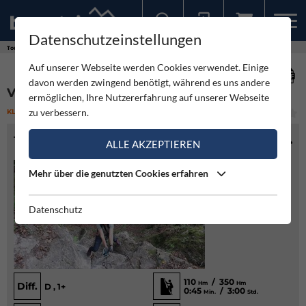
Datenschutzeinstellungen
Sollten Sie bereits ein Konto für unsere App haben, können Sie sich mit diesen Daten auch hier anmelden.
Touren
Klettersteig
Via Örfla - Klettersteig
Auf unserer Webseite werden Cookies verwendet. Einige
davon werden zwingend benötigt, während es uns andere
VIA ÖRFLA - KLETTERSTEIG
ermöglichen, Ihre Nutzererfahrung auf unserer Webseite
zu verbessern.
KLETTERSTEIG
(4)
SCHWER
TOURENINFO
ALLE AKZEPTIEREN
Mehr über die genutzten Cookies erfahren
Datenschutz
110
/ 350
Hm
Hm
Diff.
D , 1+
0:45
/ 3:00
Min.
Std.