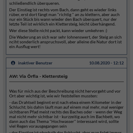
schließendlich überqueren.
Der Einstieg ist rechts vom Bach, dann geht es wieder links
rüber, erst dort fängt man "richtig " an zu klettern, aber auch
nur ein Stück bis wann wieder den Bach überquert, nur der
letzte Teil ist wirklich ein Klettersteig, leicht überhängend.
Wer diese Stelle nicht packt, kann wieder umkehren :)
Die Waderung an sich war sehr lohnenswert, der Steig an sich
nciht sonderlich anspruchsvoll, aber alleine die Natur dort ist
ein Ausflug wert!
inaktiver Benutzer
10.08.2020 - 12:12
AW: Via Örfla - Klettersteig
Was für mich aus der Beschreibung nicht hervorgeht und vor
Ort aber wichtig ist, wie wir feststellen mussten:
- das Drahtseil beginnt erst nach etwa einem Kilometer in der
Schlucht; bis dahin läuft man auf einem mal mehr, mal weniger
sichtbaren Pfad meist rechts des Baches oder - wenn der Weg
mal nicht mehr sichtbar ist - kurzzeitig auch im Bachbett, wo
dann auch das Thema "Hochwasser" interessant wird, sollte
viel Regen vorausgegangen sein
- der Einstieg ist oberhalb der Schlucht, aber man folgt immer