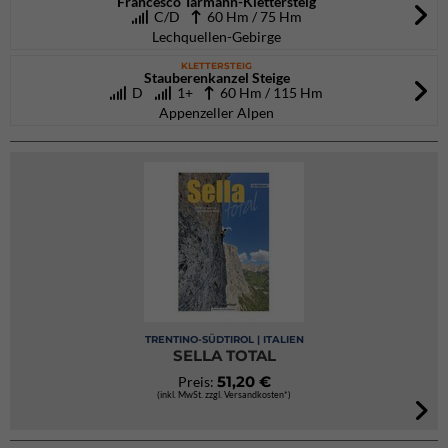
Francesco Tarmann-Klettersteig
C/D
60 Hm / 75 Hm
Lechquellen-Gebirge
KLETTERSTEIG
Stauberenkanzel Steige
D
1+
60 Hm / 115 Hm
Appenzeller Alpen
TRENTINO-SÜDTIROL | ITALIEN
SELLA TOTAL
51,20 €
Preis:
(inkl. MwSt. zzgl. Versandkosten*)