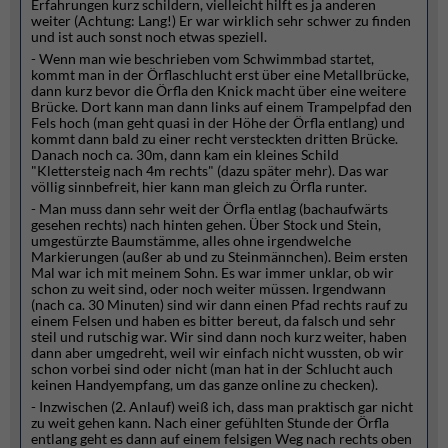
Erfahrungen kurz schildern, vielleicht hilft es ja anderen
weiter (Achtung: Lang!) Er war wirklich sehr schwer zu finden
und ist auch sonst noch etwas speziell.
- Wenn man wie beschrieben vom Schwimmbad startet,
kommt man in der Örflaschlucht erst über eine Metallbrücke,
dann kurz bevor die Örfla den Knick macht über eine weitere
Brücke. Dort kann man dann links auf einem Trampelpfad den
Fels hoch (man geht quasi in der Höhe der Örfla entlang) und
kommt dann bald zu einer recht versteckten dritten Brücke.
Danach noch ca. 30m, dann kam ein kleines Schild
"Klettersteig nach 4m rechts" (dazu später mehr). Das war
völlig sinnbefreit, hier kann man gleich zu Örfla runter.
- Man muss dann sehr weit der Örfla entlag (bachaufwärts
gesehen rechts) nach hinten gehen. Über Stock und Stein,
umgestürzte Baumstämme, alles ohne irgendwelche
Markierungen (außer ab und zu Steinmännchen). Beim ersten
Mal war ich mit meinem Sohn. Es war immer unklar, ob wir
schon zu weit sind, oder noch weiter müssen. Irgendwann
(nach ca. 30 Minuten) sind wir dann einen Pfad rechts rauf zu
einem Felsen und haben es bitter bereut, da falsch und sehr
steil und rutschig war. Wir sind dann noch kurz weiter, haben
dann aber umgedreht, weil wir einfach nicht wussten, ob wir
schon vorbei sind oder nicht (man hat in der Schlucht auch
keinen Handyempfang, um das ganze online zu checken).
- Inzwischen (2. Anlauf) weiß ich, dass man praktisch gar nicht
zu weit gehen kann. Nach einer gefühlten Stunde der Örfla
entlang geht es dann auf einem felsigen Weg nach rechts oben