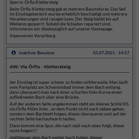
Sperre: Örfla Klettersteig
Beim Örfla-Klettersteig gab es mehrere Baumstürze. Das Seil
im Einstiegsbereich wurde erheblich beschädigt und mehrere
Verankerungen sind rausgerissen. Der Steig bleibt bis auf
Weiteres gesperrt. Sobald die Schäden repariert sind,
informieren wir diesbezüglich auf unserer Homepage.
Alpenverein Vorarlberg
inaktiver Benutzer
01.07.2021 - 14:57
AW: Via Örfla - Klettersteig
der Einstieg ist super schwer zu finden mittlerweile. Man läuft
vom Parkplatz am Schwimmbad immer dem Bach entlang,
dann überquert man nach einer scharfen links Kurve einen
zufließneden Bach über eine Brücke.
Auf der anderen Seite angekommen steht ein kleines Schild KS
via Örfla 450m links , an dem Punkt nicht nach obben gehen,
sondern dem Bachbett folgen, dieses überqueren und auf der
rechten Seite bachaufwärts laufen.
Dann kommt eine Spur, die nach steil nach oben folgt, dieser
nicht folgen!!!
stattdessen dem Bach weiter hoch folgen, diesen