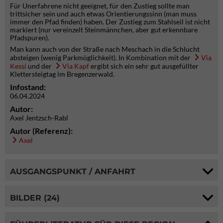
Für Unerfahrene nicht geeignet, für den Zustieg sollte man
trittsicher sein und auch etwas Orientierungssinn (man muss
immer den Pfad finden) haben. Der Zustieg zum Stahlseil ist nicht
markiert (nur vereinzelt Steinmännchen, aber gut erkennbare
Pfadspuren).
Man kann auch von der Straße nach Meschach in die Schlucht
absteigen (wenig Parkmöglichkeit). In Kombination mit der
Via
Kessi
und der
Via Kapf
ergibt sich ein sehr gut ausgefüllter
Klettersteigtag im Bregenzerwald.
Infostand:
06.04.2024
Autor:
Axel Jentzsch-Rabl
Autor (Referenz):
Axel
AUSGANGSPUNKT / ANFAHRT
BILDER (24)