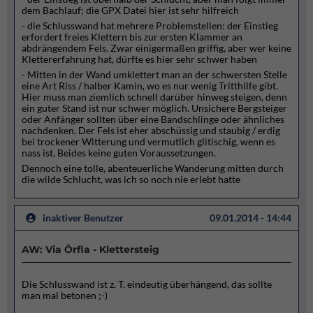
dem Bachlauf; die GPX Datei hier ist sehr hilfreich
- die Schlusswand hat mehrere Problemstellen: der Einstieg
erfordert freies Klettern bis zur ersten Klammer an
abdrängendem Fels. Zwar einigermaßen griffig, aber wer keine
Klettererfahrung hat, dürfte es hier sehr schwer haben
- Mitten in der Wand umklettert man an der schwersten Stelle
eine Art Riss / halber Kamin, wo es nur wenig Tritthilfe gibt.
Hier muss man ziemlich schnell darüber hinweg steigen, denn
ein guter Stand ist nur schwer möglich. Unsichere Bergsteiger
oder Anfänger sollten über eine Bandschlinge oder ähnliches
nachdenken. Der Fels ist eher abschüssig und staubig / erdig
bei trockener Witterung und vermutlich glitischig, wenn es
nass ist. Beides keine guten Voraussetzungen.
Dennoch eine tolle, abenteuerliche Wanderung mitten durch
die wilde Schlucht, was ich so noch nie erlebt hatte
inaktiver Benutzer
09.01.2014 - 14:44
AW: Via Örfla - Klettersteig
Die Schlusswand ist z. T. eindeutig überhängend, das sollte
man mal betonen ;-)