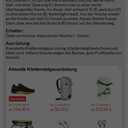
Kurz klettern (1+) bis man die Klammern und das Seil erreicht.
Steil, mit einer Querung (C) kommt man zu einer leicht
überhängenden Kante. An dieser steil aufwärts (C/D, ganz kurz D)
in eine kleine Nische (B; Rastmöglichkeit). Aus der Nische wieder
an die Kante und steil (C) hinauf zu einem Absatz (kleine Kasse).
Dann über eine leichte Stufe (A/B) hinauf auf den Wanderweg.
Erhalter:
Österreichischer Alpenverein Monfort - Götzis.
Ausrüstung:
Komplette Klettersteigausrüstung, Klettersteighandschuhe und
Helm (evtl. höhere Schuhe wegen des Baches, gute Profilsohle von
Vorteil)
i
Aktuelle Klettersteigausrüstung
Supergrip
bei 4 Händlern
bei 2 Händlern
bei 4 Händlern
154,40 €
90,00 €
110,54 €
ab
ab
ab