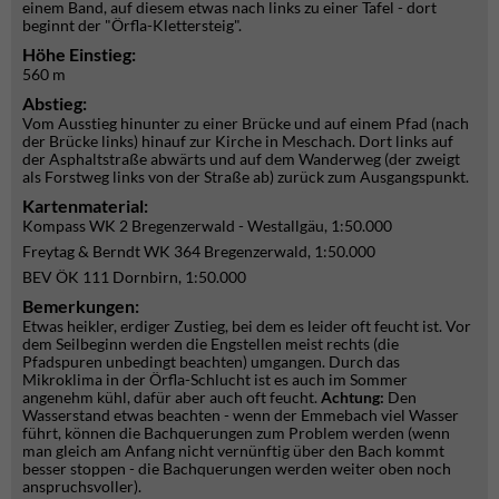
einem Band, auf diesem etwas nach links zu einer Tafel - dort
beginnt der "Örfla-Klettersteig".
Höhe Einstieg:
560 m
Abstieg:
Vom Ausstieg hinunter zu einer Brücke und auf einem Pfad (nach
der Brücke links) hinauf zur Kirche in Meschach. Dort links auf
der Asphaltstraße abwärts und auf dem Wanderweg (der zweigt
als Forstweg links von der Straße ab) zurück zum Ausgangspunkt.
Kartenmaterial:
Kompass WK 2 Bregenzerwald - Westallgäu, 1:50.000
Freytag & Berndt WK 364 Bregenzerwald, 1:50.000
BEV ÖK 111 Dornbirn, 1:50.000
Bemerkungen:
Etwas heikler, erdiger Zustieg, bei dem es leider oft feucht ist. Vor
dem Seilbeginn werden die Engstellen meist rechts (die
Pfadspuren unbedingt beachten) umgangen. Durch das
Mikroklima in der Örfla-Schlucht ist es auch im Sommer
angenehm kühl, dafür aber auch oft feucht.
Achtung:
Den
Wasserstand etwas beachten - wenn der Emmebach viel Wasser
führt, können die Bachquerungen zum Problem werden (wenn
man gleich am Anfang nicht vernünftig über den Bach kommt
besser stoppen - die Bachquerungen werden weiter oben noch
anspruchsvoller).