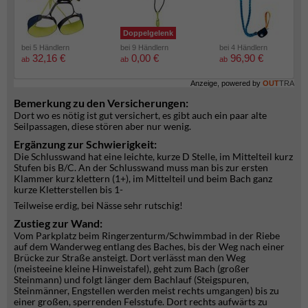
Doppelgelenk
bei 5 Händlern
bei 9 Händlern
bei 4 Händlern
32,16 €
0,00 €
96,90 €
ab
ab
ab
Anzeige, powered by
OUT
TRA
Bemerkung zu den Versicherungen:
Dort wo es nötig ist gut versichert, es gibt auch ein paar alte
Seilpassagen, diese stören aber nur wenig.
Ergänzung zur Schwierigkeit:
Die Schlusswand hat eine leichte, kurze D Stelle, im Mittelteil kurz
Stufen bis B/C. An der Schlusswand muss man bis zur ersten
Klammer kurz klettern (1+), im Mittelteil und beim Bach ganz
kurze Kletterstellen bis 1-
Teilweise erdig, bei Nässe sehr rutschig!
Zustieg zur Wand:
Vom Parkplatz beim Ringerzenturm/Schwimmbad in der Riebe
auf dem Wanderweg entlang des Baches, bis der Weg nach einer
Brücke zur Straße ansteigt. Dort verlässt man den Weg
(meisteeine kleine Hinweistafel), geht zum Bach (großer
Steinmann) und folgt länger dem Bachlauf (Steigspuren,
Steinmänner, Engstellen werden meist rechts umgangen) bis zu
einer großen, sperrenden Felsstufe. Dort rechts aufwärts zu