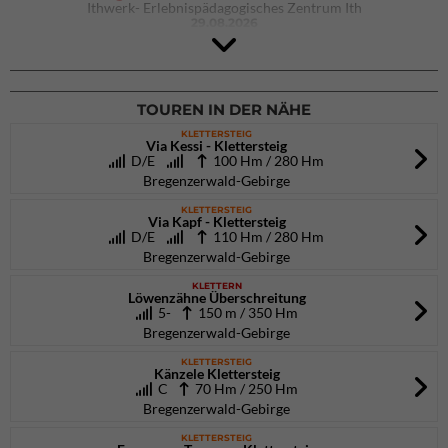
Ithwerk- Erlebnispädagogisches Zentrum Ith
29.08.2026
4Blocs KIDS 2026
DAV Kletter- & Boulderzentrum München Süd (Thalkirchen)
26.09.2026
TOUREN IN DER NÄHE
KLETTERSTEIG
Via Kessi - Klettersteig
D/E
100 Hm / 280 Hm
Bregenzerwald-Gebirge
KLETTERSTEIG
Via Kapf - Klettersteig
D/E
110 Hm / 280 Hm
Bregenzerwald-Gebirge
KLETTERN
Löwenzähne Überschreitung
5-
150 m / 350 Hm
Bregenzerwald-Gebirge
KLETTERSTEIG
Känzele Klettersteig
C
70 Hm / 250 Hm
Bregenzerwald-Gebirge
KLETTERSTEIG