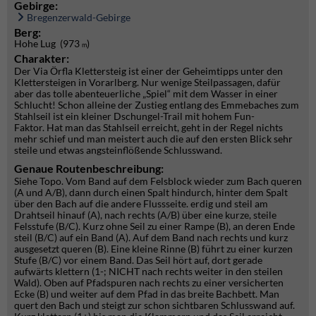
Gebirge:
Bregenzerwald-Gebirge
Berg:
Hohe Lug (973
)
m
Charakter:
Der Via Örfla Klettersteig ist einer der Geheimtipps unter den
Klettersteigen in Vorarlberg. Nur wenige Steilpassagen, dafür
aber das tolle abenteuerliche „Spiel“ mit dem Wasser in einer
Schlucht! Schon alleine der Zustieg entlang des Emmebaches zum
Stahlseil ist ein kleiner Dschungel-Trail mit hohem Fun-
Faktor. Hat man das Stahlseil erreicht, geht in der Regel nichts
mehr schief und man meistert auch die auf den ersten Blick sehr
steile und etwas angsteinflößende Schlusswand.
Genaue Routenbeschreibung:
Siehe Topo. Vom Band auf dem Felsblock wieder zum Bach queren
(A und A/B), dann durch einen Spalt hindurch, hinter dem Spalt
über den Bach auf die andere Flussseite. erdig und steil am
Drahtseil hinauf (A), nach rechts (A/B) über eine kurze, steile
Felsstufe (B/C). Kurz ohne Seil zu einer Rampe (B), an deren Ende
steil (B/C) auf ein Band (A). Auf dem Band nach rechts und kurz
ausgesetzt queren (B). Eine kleine Rinne (B) führt zu einer kurzen
Stufe (B/C) vor einem Band. Das Seil hört auf, dort gerade
aufwärts klettern (1-; NICHT nach rechts weiter in den steilen
Wald). Oben auf Pfadspuren nach rechts zu einer versicherten
Ecke (B) und weiter auf dem Pfad in das breite Bachbett. Man
quert den Bach und steigt zur schon sichtbaren Schlusswand auf.