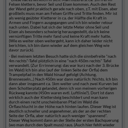
Felsen klettern, bevor Seil und Eisen kommen. Auch den Rest
der Wand geht praktisch gerade nach oben, z.T. mit Eisen, aber
großteils muss man am Felsen Griffe und Tritte finden. Mir ist
als wenig geübter Kletterer in ca. der Hälfte die Kraft in
Armen und Fingern ausgegangen und ich bin wieder retour
nach unten. Dabei hat sich der letzte Meter ohne Seil und
Eisen als besonders schwierig herausgestellt, da ich keine
vernünftigen Tritte mehr fand und keine Kraft mehr hatte.
(Wie es weiter oben weitergeht, kann ich daher leider nicht
berichten, ich bin dann wieder auf dem gleichen Weg wie
davor zurück).
- Bei meinem letzten Besuch hatte sich die sinnbefreite "nach
4m rechts"-Tafel plötzlich in eine "nach 450m rechts" Tafel
verwandelt. (Zur Errinnerung: das war kurz nach der 3. Brücke
im Wald) Ich bin also (auf der linken Seite der Örfla) dem
Trampelpfad in den Wald hinauf gefolgt (Achtung,
Brennesseln...) Nach 450m war dann natürlich: Nichts. Ich bin
dann aber insgesamt ca. 1km weiter und nach zwei Kurven bei
dem Schotterplatz gelandet, denn ich von meinem vorherigen
Rückweg kannte (450m waren evtl. Luftlinie?). Dort ist dann
wirklich auch der Klettersteig beschildert und man kann
durch einen recht unscheinbaren Pfad im Wald die
Örflaschlucht in der Höhe nach hinten laufen. Dieser Weg ist
deutlich schneller und angenehmer, als der an der rechten
Seite der Örfla, aber natürlich auch weniger "spannend".
Dieser Weg kommt dann an der Stelle der ersten Bachquerung
(wo man durch den Spalt muss) raus. (Auch hier fehlt wieder