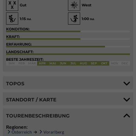
Gut
West
1:15
1:00
Std.
Std.
KONDITION:
KRAFT:
ERFAHRUNG:
LANDSCHAFT:
BESTE JAHRESZEIT:
JAN
FEB
MÄR
APR
MAI
JUN
JUL
AUG
SEP
OKT
NOV
DEC
TOPOS
STANDORT / KARTE
TOURENBESCHREIBUNG
Regionen:
Österreich
Vorarlberg