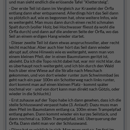
und man sieht endlich die erlösende Tafel "Klettersteig".
- Der erste Teil ist dann im Vergleich zur Kraxelei der Örfla
entlang dann eher entspannend. Allerdings hört das Seil dann
so plötzlich auf, wie es begonnen hat, ohne weitere Infos, wie
es weitergeht. Man muss dann durch einen recht schmalen
Spalt durch (voller Holz, bei Hochwasser fliesst da wohl die
Örfla durch) und dann auf die anderen Seite der Örfla, wo das
Seil an einem erdigen Hang wieder startet.
- Dieser zweite Teil ist dann etwas anspruchsvoller, aber recht
leicht machbar. Aber auch hier hört das Seil dann wieder
abrupt auf, ohne Hinweis wie es weitergeht, wenn man von
einem kleinen Pfeil, der in einen Baumstamm geritzt ist,
absieht. Da ich die Topo nicht dabei hat, war mir nicht klar, das
es überhaupt noch weitergeht, und ich bin durch den Wald
hoch über eine Wiese auf die Straße nach Meschach
gekommen, und von dort wieder runter zum Schwimmbad (es
geht nach ein paar 100m ein Schotterweg nach links runter,
dort kommt man auf einen kleinen Platz - kommt später
nochmal vor - und von dort kann man direkt nach Götzis, oder
wieder in die Schlucht.)
- Erst zuhause auf der Topo habe ich dann gesehen, dass ich die
steile Schlusswand verpasst habe (3. Anlauf): Dazu muss man
dem Pfeil im Baumstamm entlang ca. 100m einen Trampelpfad
entlang gehen. Dann kommt wieder ein kurzes Seilstück, und
dann nochmal ca. 100m Trampelpfad, inkl. Überquerung der
Örfla. Dann steht man vor der Schlusswand.
- Diese hat es wirklich in sich. Man muss erst ca. 1m frei im