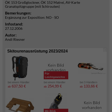
ÖK 153 Großglockner, ÖK 152 Matrei, AV-Karte
Granatspitzgruppe (mit Schirouten)
Bemerkungen:
Ergänzung zur Exposition: NO - SO
Infostand:
27.12.2006
Autor:
Andi Riesner
i
Skitourenausrüstung 2023/2024
Für
Leichtgewichte
bei einem Händler
bei einem Händler
bei 3 Händlern
637,50 €
254,99 €
133,66 €
ab
ab
ab
Mit BOA