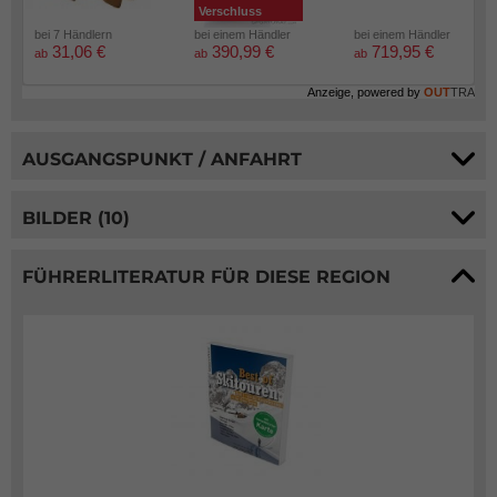
Verschluss
bei 7 Händlern
bei einem Händler
bei einem Händler
31,06 €
390,99 €
719,95 €
ab
ab
ab
Anzeige, powered by
OUT
TRA
AUSGANGSPUNKT / ANFAHRT
BILDER (10)
FÜHRERLITERATUR FÜR DIESE REGION