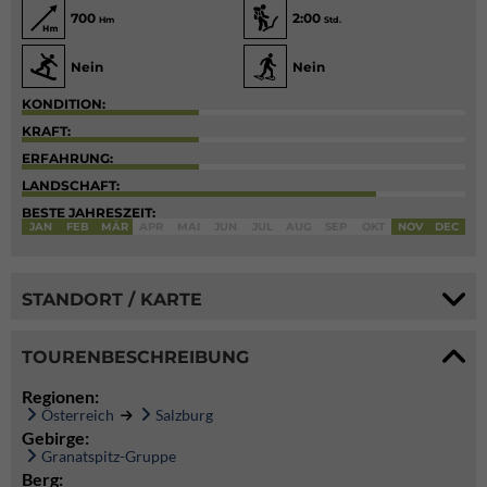
700
2:00
Hm
Std.
Nein
Nein
KONDITION:
KRAFT:
ERFAHRUNG:
LANDSCHAFT:
BESTE JAHRESZEIT:
JAN
FEB
MÄR
APR
MAI
JUN
JUL
AUG
SEP
OKT
NOV
DEC
STANDORT / KARTE
TOURENBESCHREIBUNG
Regionen:
Österreich
Salzburg
Gebirge:
Granatspitz-Gruppe
Berg: