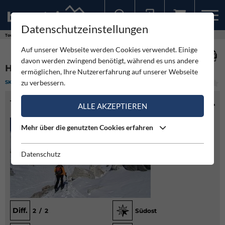
Datenschutzeinstellungen
Sollten Sie bereits ein Konto für unsere App haben, können Sie sich mit diesen Daten auch hier anmelden.
Touren
Skitour
Hohe Fürleg von der Rudolfshütte
Auf unserer Webseite werden Cookies verwendet. Einige
davon werden zwingend benötigt, während es uns andere
HOHE FÜRLEG VON DER RUDOLFSHÜTTE
ermöglichen, Ihre Nutzererfahrung auf unserer Webseite
zu verbessern.
SKITOUR
(2)
LEICHT
TOURENINFO
ALLE AKZEPTIEREN
Mehr über die genutzten Cookies erfahren
Datenschutz
Diff.
2 / 2
Südost