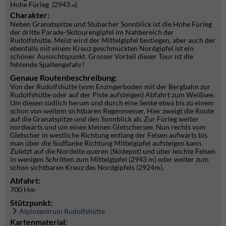
Hohe Fürleg (2943
)
m
Charakter:
Neben Granatspitze und Stubacher Sonnblick ist die Hohe Fürleg
der dritte Parade-Skitourengipfel im Nahbereich der
Rudolfshütte. Meist wird der Mittelgipfel bestiegen, aber auch der
ebenfalls mit einem Kreuz geschmückten Nordgipfel ist ein
schöner Aussichtspunkt. Grosser Vorteil dieser Tour ist die
fehlende Spaltengefahr!
Genaue Routenbeschreibung:
Von der Rudolfshütte (vom Enzingerboden mit der Bergbahn zur
Rudolfshütte oder auf der Piste aufsteigen) Abfahrt zum Weißsee.
Um diesen südlich herum und durch eine Senke etwa bis zu einem
schon von weitem sichtbaren Regenmesser. Hier zweigt die Route
auf die Granatspitze und den Sonnblick ab. Zur Fürleg weiter
nordwärts und um einen kleinen Gletschersee. Nun rechts vom
Gletscher in westliche Richtung entlang der Felsen aufwärts bis
man über die Südflanke Richtung Mittelgipfel aufsteigen kann.
Zuletzt auf die Nordeite queren (Skidepot) und über leichte Felsen
in wenigen Schritten zum Mittelgipfel (2943 m) oder weiter zum
schon sichtbaren Kreuz des Nordgipfels (2924m).
Abfahrt:
700 Hm
Stützpunkt:
Alpinzentrum Rudolfshütte
Kartenmaterial: