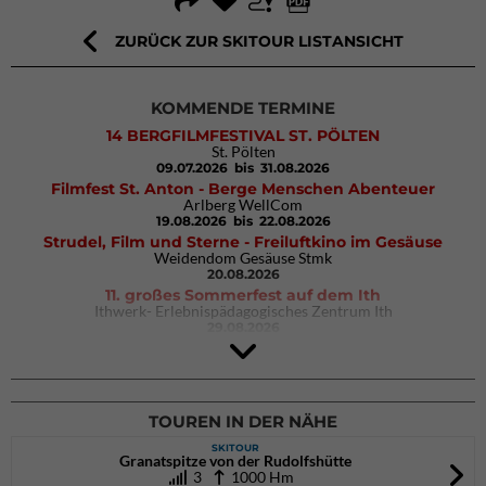
ZURÜCK ZUR SKITOUR LISTANSICHT
KOMMENDE TERMINE
14 BERGFILMFESTIVAL ST. PÖLTEN
St. Pölten
09.07.2026
bis 31.08.2026
Filmfest St. Anton - Berge Menschen Abenteuer
Arlberg WellCom
19.08.2026
bis 22.08.2026
Strudel, Film und Sterne - Freiluftkino im Gesäuse
Weidendom Gesäuse Stmk
20.08.2026
11. großes Sommerfest auf dem Ith
Ithwerk- Erlebnispädagogisches Zentrum Ith
29.08.2026
4Blocs KIDS 2026
DAV Kletter- & Boulderzentrum München Süd (Thalkirchen)
26.09.2026
TOUREN IN DER NÄHE
SKITOUR
Granatspitze von der Rudolfshütte
3
1000 Hm