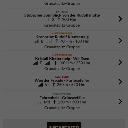
Granatspitz-Gruppe
SKITOUR
Stubacher Sonnblick von der Rudolfshütte
2
900 Hm
Granatspitz-Gruppe
KLETTERSTEIG
Kronprinz Rudolf Klettersteig
B
70 Hm / 180 Hm
Granatspitz-Gruppe
KLETTERSTEIG
Kristall Klettersteig - Weißsee
E
160 Hm / 250 Hm
Granatspitz-Gruppe
KLETTERN
Weg der Freude - Fürlegpfeiler
6+
250 m / 520 Hm
EISKLETTERN
Fahrenheit - Grünseefälle
M8
130 m / 300 Hm
Granatspitz-Gruppe