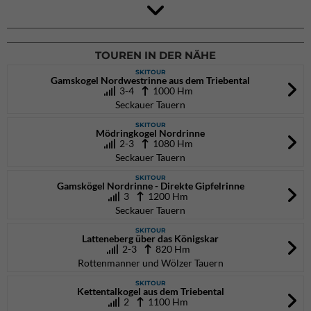
4Blocs KIDS 2026
DAV Kletter- & Boulderzentrum München Süd (Thalkirchen)
26.09.2026
TOUREN IN DER NÄHE
SKITOUR
Gamskogel Nordwestrinne aus dem Triebental
3-4
1000 Hm
Seckauer Tauern
SKITOUR
Mödringkogel Nordrinne
2-3
1080 Hm
Seckauer Tauern
SKITOUR
Gamskögel Nordrinne - Direkte Gipfelrinne
3
1200 Hm
Seckauer Tauern
SKITOUR
Latteneberg über das Königskar
2-3
820 Hm
Rottenmanner und Wölzer Tauern
SKITOUR
Kettentalkogel aus dem Triebental
2
1100 Hm