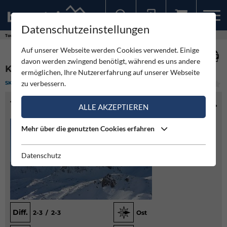
Datenschutzeinstellungen
Sollten Sie bereits ein Konto für unsere App haben, können Sie sich mit diesen Daten auch hier anmelden.
Touren
Skitour
Knaudachkogel aus dem Triebental
Auf unserer Webseite werden Cookies verwendet. Einige
davon werden zwingend benötigt, während es uns andere
KNAUDACHKOGEL AUS DEM TRIEBENTAL
ermöglichen, Ihre Nutzererfahrung auf unserer Webseite
zu verbessern.
SKITOUR
(1)
LEICHT
TOURENINFO
ALLE AKZEPTIEREN
Mehr über die genutzten Cookies erfahren
Datenschutz
Diff.
2-3 / 2-3
Ost