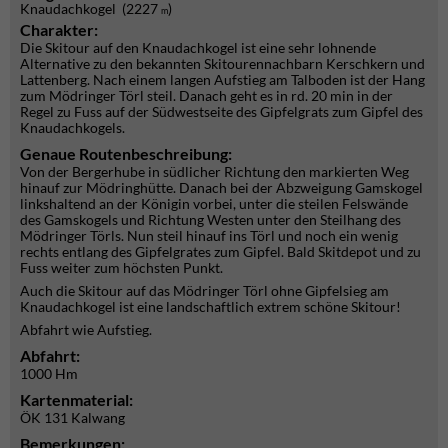
Knaudachkogel (2227
)
m
Charakter:
Die Skitour auf den Knaudachkogel ist eine sehr lohnende
Alternative zu den bekannten Skitourennachbarn Kerschkern und
Lattenberg. Nach einem langen Aufstieg am Talboden ist der Hang
zum Mödringer Törl steil. Danach geht es in rd. 20 min in der
Regel zu Fuss auf der Südwestseite des Gipfelgrats zum Gipfel des
Knaudachkogels.
Genaue Routenbeschreibung:
Von der Bergerhube in südlicher Richtung den markierten Weg
hinauf zur Mödringhütte. Danach bei der Abzweigung Gamskogel
linkshaltend an der Königin vorbei, unter die steilen Felswände
des Gamskogels und Richtung Westen unter den Steilhang des
Mödringer Törls. Nun steil hinauf ins Törl und noch ein wenig
rechts entlang des Gipfelgrates zum Gipfel. Bald Skitdepot und zu
Fuss weiter zum höchsten Punkt.
Auch die Skitour auf das Mödringer Törl ohne Gipfelsieg am
Knaudachkogel ist eine landschaftlich extrem schöne Skitour!
Abfahrt wie Aufstieg.
Abfahrt:
1000 Hm
Kartenmaterial:
ÖK 131 Kalwang
Bemerkungen: