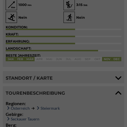
1000
3:15
Hm
Std.
Nein
Nein
KONDITION:
KRAFT:
ERFAHRUNG:
LANDSCHAFT:
BESTE JAHRESZEIT:
JAN
FEB
MÄR
APR
MAI
JUN
JUL
AUG
SEP
OKT
NOV
DEC
STANDORT / KARTE
TOURENBESCHREIBUNG
Regionen:
Österreich
Steiermark
Gebirge:
Seckauer Tauern
Berg: