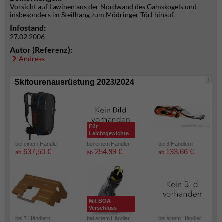
Vorsicht auf Lawinen aus der Nordwand des Gamskogels und
insbesonders im Steilhang zum Mödringer Törl hinauf.
Infostand:
27.02.2006
Autor (Referenz):
Andreas
i
Skitourenausrüstung 2023/2024
Für
Leichtgewichte
bei einem Händler
bei einem Händler
bei 3 Händlern
637,50 €
254,99 €
133,66 €
ab
ab
ab
Mit BOA
Verschluss
bei 7 Händlern
bei einem Händler
bei einem Händler