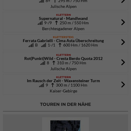
8+
295 m / 750 Hm
Julische Alpen
KLETTERN
Supernatural - Mandlwand
9-/9
250 m / 550 Hm
Berchtesgadener Alpen
KLETTERSTEIG
Ferrata Gabrielli - Cima Asta Überschreitung
B
1-/1
600 Hm / 1620 Hm
KLETTERN
Rot(Punkt)Wild - Cresta Berdo Quota 2012
8
310 m / 750 Hm
Julische Alpen
KLETTERN
Im Rausch der Zeit - Waxensteiner Turm
9
300 m / 1100 Hm
Kaiser-Gebirge
TOUREN IN DER NÄHE