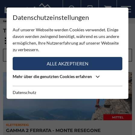
Datenschutzeinstellungen
Sollten Sie bereits ein Konto für unsere App haben, können Sie sich mit diesen Daten auch hier anmelden.
Gebirge
Bergamasker Alpen
Auf unserer Webseite werden Cookies verwendet. Einige
TOUREN - BERGAMASKER ALPEN (14)
davon werden zwingend benötigt, während es uns andere
ermöglichen, Ihre Nutzererfahrung auf unserer Webseite
zu verbessern.
FILTEROPTIONEN
ALLE AKZEPTIEREN
Mehr über die genutzten Cookies erfahren
Datenschutz
MITTEL
KLETTERSTEIG
GAMMA 2 FERRATA - MONTE RESEGONE