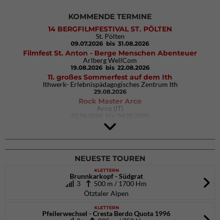
KOMMENDE TERMINE
14 BERGFILMFESTIVAL ST. PÖLTEN
St. Pölten
09.07.2026
bis 31.08.2026
Filmfest St. Anton - Berge Menschen Abenteuer
Arlberg WellCom
19.08.2026
bis 22.08.2026
11. großes Sommerfest auf dem Ith
Ithwerk- Erlebnispädagogisches Zentrum Ith
29.08.2026
Rock Master Arco
Arco (IT)
02.10.2026
bis 04.10.2026
9. Eiskletter Festival Osttirol
Eisparkt Osttirol
08.01.2027
bis 10.01.2027
NEUESTE TOUREN
KLETTERN
Brunnkarkopf - Südgrat
3
500 m / 1700 Hm
Ötztaler Alpen
KLETTERN
Pfeilerwechsel - Cresta Berdo Quota 1996