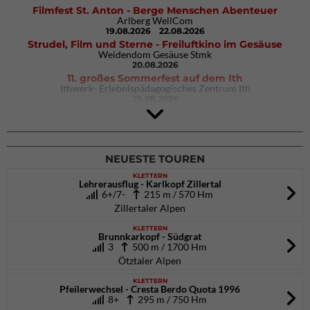
Filmfest St. Anton - Berge Menschen Abenteuer
Arlberg WellCom
19.08.2026
22.08.2026
Strudel, Film und Sterne - Freiluftkino im Gesäuse
Weidendom Gesäuse Stmk
20.08.2026
11. großes Sommerfest auf dem Ith
Ithwerk- Erlebnispädagogisches Zentrum Ith
29.08.2026
4Blocs KIDS 2026
DAV Kletter- & Boulderzentrum München Süd (Thalkirchen)
26.09.2026
NEUESTE TOUREN
KLETTERN
Lehrerausflug - Karlkopf Zillertal
6+/7-
215 m / 570 Hm
Zillertaler Alpen
KLETTERN
Brunnkarkopf - Südgrat
3
500 m / 1700 Hm
Ötztaler Alpen
KLETTERN
Pfeilerwechsel - Cresta Berdo Quota 1996
8+
295 m / 750 Hm