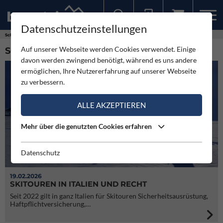
Datenschutzeinstellungen
Sollten Sie bereits ein Konto für unsere App haben, können Sie sich mit diesen Daten auch hier anmelden.
Schlagworte
Skitouren und Recht
Auf unserer Webseite werden Cookies verwendet. Einige
SCHLAGWORT: SKITOUREN UND RECHT (10)
davon werden zwingend benötigt, während es uns andere
ermöglichen, Ihre Nutzererfahrung auf unserer Webseite
zu verbessern.
ALLE AKZEPTIEREN
Mehr über die genutzten Cookies erfahren
Datenschutz
19.02.2026
SKITOUREN IN ITALIEN UND RECHT
Seit 2022 gilt in ganz Italien für Skitouren Sicherheitsausrüstung,
Haftpflichtversicherung,…