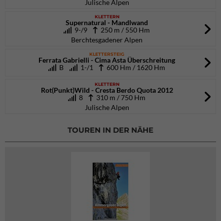
Julische Alpen
KLETTERN
Supernatural - Mandlwand
9-/9
250 m / 550 Hm
Berchtesgadener Alpen
KLETTERSTEIG
Ferrata Gabrielli - Cima Asta Überschreitung
B
1-/1
600 Hm / 1620 Hm
KLETTERN
Rot(Punkt)Wild - Cresta Berdo Quota 2012
8
310 m / 750 Hm
Julische Alpen
TOUREN IN DER NÄHE