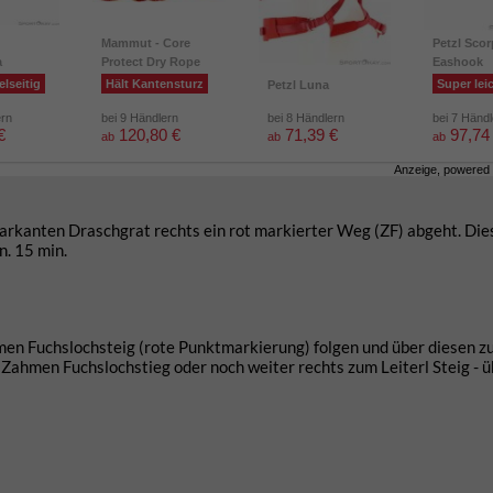
Mammut - Core
Petzl Scor
a
Protect Dry Rope
Eashook
elseitig
Hält Kantensturz
Super lei
Petzl Luna
ern
bei 9 Händlern
bei 8 Händlern
bei 7 Händ
€
120,80 €
71,39 €
97,74
ab
ab
ab
Anzeige, powered
arkanten Draschgrat rechts ein rot markierter Weg (ZF) abgeht. Di
. 15 min.
en Fuchslochsteig (rote Punktmarkierung) folgen und über diesen z
Zahmen Fuchslochstieg oder noch weiter rechts zum Leiterl Steig - ü