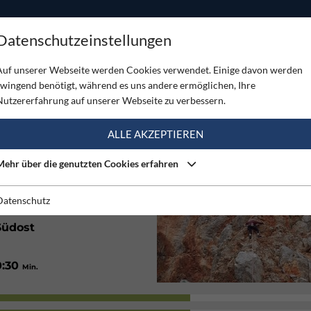
ODUKTE
TOUREN
SERVICE
SHOP
MAGAZINE
Datenschutzeinstellungen
and
Auf unserer Webseite werden Cookies verwendet. Einige davon werden
zwingend benötigt, während es uns andere ermöglichen, Ihre
ND
Nutzererfahrung auf unserer Webseite zu verbessern.
(1)
ALLE AKZEPTIEREN
Mehr über die genutzten Cookies erfahren
Gut
Datenschutz
Südost
0:30
Min.