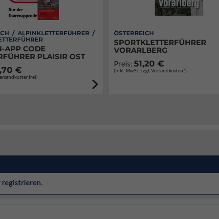
CH / ALPINKLETTERFÜHRER /
ÖSTERREICH
ETTERFÜHRER
SPORTKLETTERFÜHRER
-APP CODE
VORARLBERG
RFÜHRER PLAISIR OST
51,20 €
Preis:
,70 €
(inkl. MwSt. zzgl. Versandkosten*)
Versandkostenfrei)
r
registrieren
.