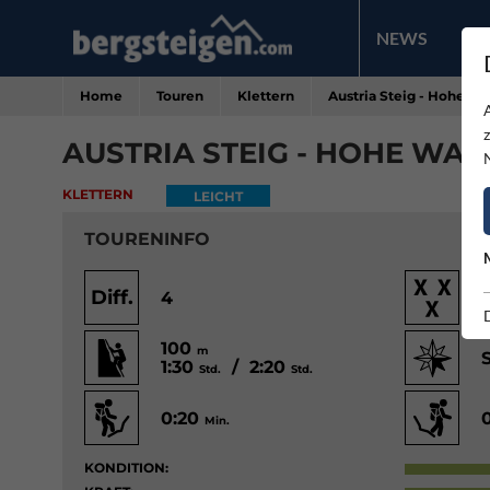
NEWS
PR
Home
Touren
Klettern
Austria Steig - Hohe W
AUSTRIA STEIG - HOHE WA
KLETTERN
LEICHT
TOURENINFO
Diff.
4
100
m
1:30
/ 2:20
Std.
Std.
0:20
Min.
KONDITION: