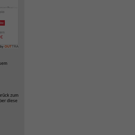
pio
cht
lern
 €
 by
OUT
TRA
esem
urück zum
ber diese