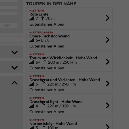
TOUREN IN DER NÄHE
KLETTERN
Rote Ernte
7
70 m
Gutensteiner Alpen
DEC
KLETTERGARTEN
Obere Fuchslochwand
5+ bis 8
Gutensteiner Alpen
KLETTERN
Traum und Wirklichkeit - Hohe Wand
6+
200 m / 250 Hm
Gutensteiner Alpen
KLETTERN
Draschgrat und Varianten - Hohe Wand
5-
220 m / 290 Hm
Gutensteiner Alpen
KLETTERN
Draschgrat light - Hohe Wand
4-
220 m / 320 Hm
Gutensteiner Alpen
KLETTERN
Norbertsteig - Hohe Wand
5-
100 m