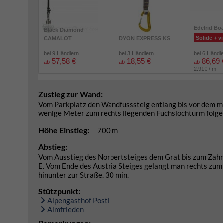
Edelrid Bo
Black Diamond
Solide + vi
CAMALOT
DYON EXPRESS KS
bei 9 Händlern
bei 3 Händlern
bei 6 Händl
57,58 €
18,55 €
86,69 
ab
ab
ab
2.91€ / m
Zustieg zur Wand:
Vom Parkplatz den Wandfusssteig entlang bis vor dem m
wenige Meter zum rechts liegenden Fuchslochturm folgen
Höhe Einstieg:
700 m
Abstieg:
Vom Ausstieg des Norbertsteiges dem Grat bis zum Zahm
E. Vom Ende des Austria Steiges gelangt man rechts zum 
hinunter zur Straße. 30 min.
Stützpunkt:
Alpengasthof Postl
Almfrieden
Bemerkungen: