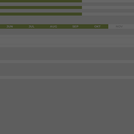
JUN
JUL
AUG
SEP
OKT
NOV