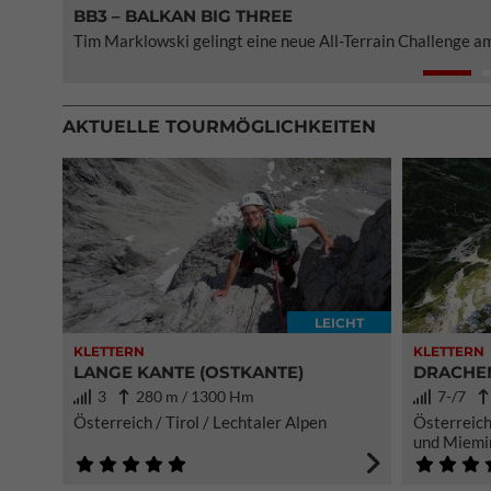
BB3 – BALKAN BIG THREE
TEST AKU CRODA BOA GTX
NICOLAS JEA SCHAFFT DIE MEIJE TRAVERSE IN
GRAND KARWENDEL INTEGRALE
PAUL-PREUSS-PREIS GEHT AN IGOR KOLLER
Tim Marklowski gelingt eine neue All-Terrain Challenge a
Aku bringt einen leichten Bergschuh mit doppeltem Boa-V
Der Simond Athlet Nicolas Jea rennt am 8 Juli in 4:11 Stu
Lukas Waldner gelingt die erste durchgehende Überschrei
Internationale Paul-Preuss-Gesellschaft ehrt das alpine 
AKTUELLE TOURMÖGLICHKEITEN
LEICHT
KLETTERN
KLETTERN
LANGE KANTE (OSTKANTE)
DRACHEN
3
280 m / 1300 Hm
7-/7
Österreich / Tirol / Lechtaler Alpen
Österreich
und Miemi