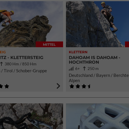
MITTEL
EIG
KLETTERN
ITZ - KLETTERSTEIG
DAHOAM IS DAHOAM -
HOCHTHRON
/
380 Hm / 850 Hm
6+
250 m
 / Tirol / Schober-Gruppe
Deutschland / Bayern / Bercht
Alpen