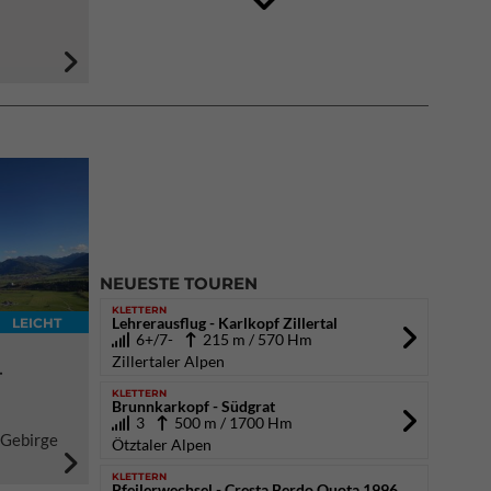
DAV Kletter- & Boulderzentrum München
Süd (Thalkirchen)
26.09.2026
NEUESTE TOUREN
KLETTERN
Lehrerausflug - Karlkopf Zillertal
LEICHT
6+/7-
215 m / 570 Hm
Zillertaler Alpen
-
KLETTERN
Brunnkarkopf - Südgrat
3
500 m / 1700 Hm
 Gebirge
Ötztaler Alpen
KLETTERN
Pfeilerwechsel - Cresta Berdo Quota 1996