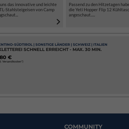
uns das innovative und leichte
Passend zu den Hitzetagen habe
TL-Stahlsteigeisen von Camp
die Yeti Hopper Flip 12 Kühltas
gschaut...
angeschaut.....
RENTINO-SÜDTIROL | SONSTIGE LÄNDER | SCHWEIZ | ITALIEN
KLETTEREI SCHNELL ERREICHT - MAX. 30 MIN.
,80 €
gl. Versandkosten*)
COMMUNITY