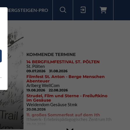
BERGSTEIGEN-PRO
Sollten Sie bereits ein Konto für unsere App haben, können Sie sich mit diesen Daten auch hier anmelden.
KOMMENDE TERMINE
14 BERGFILMFESTIVAL ST. PÖLTEN
St. Pölten
09.07.2026
31.08.2026
Filmfest St. Anton - Berge Menschen
Abenteuer
Arlberg WellCom
19.08.2026
22.08.2026
Strudel, Film und Sterne - Freiluftkino
im Gesäuse
Weidendom Gesäuse Stmk
20.08.2026
11. großes Sommerfest auf dem Ith
Ithwerk- Erlebnispädagogisches Zentrum Ith
29.08.2026
4Blocs KIDS 2026