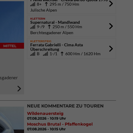
8+
295 m / 750 Hm
Julische Alpen
KLETTERN
Supernatural - Mandlwand
9-/9
250 m / 550 Hm
Berchtesgadener Alpen
KLETTERSTEIG
Ferrata Gabrielli - Cima Asta
MITTEL
Überschreitung
B
1-/1
600 Hm / 1620 Hm
esgadener
NEUE KOMMENTARE ZU TOUREN
Wildenauersteig
07.08.2026 - 10:19 Uhr
Moschus Brutal - Pfaffenkogel
07.08.2026 - 10:15 Uhr