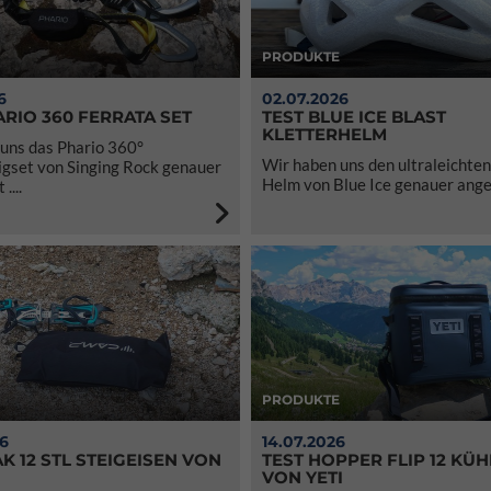
PRODUKTE
6
02.07.2026
ARIO 360 FERRATA SET
TEST BLUE ICE BLAST
KLETTERHELM
uns das Phario 360°
Wir haben uns den ultraleichten
igset von Singing Rock genauer
Helm von Blue Ice genauer anges
....
PRODUKTE
26
14.07.2026
K 12 STL STEIGEISEN VON
TEST HOPPER FLIP 12 KÜ
VON YETI