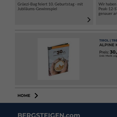
Grüezi-Bag feiert 10. Geburtstag - mit
Wir haben 
Jubiläums-Gewinnspiel
Peak-12-S
genauer an
TIROL | T
ALPINE 
30
Preis:
(inkl. MwSt. zz
HOME
BERGSTEIGEN.com