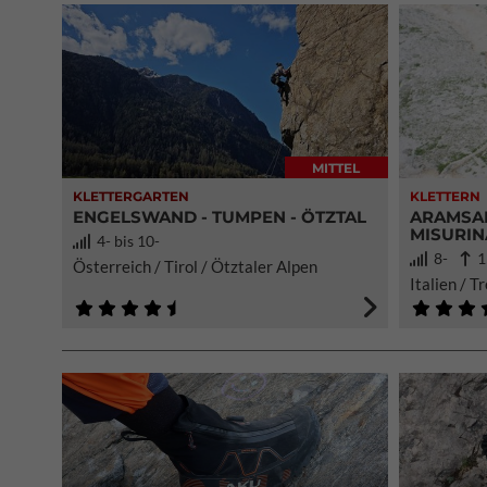
MITTEL
KLETTERGARTEN
KLETTERN
ENGELSWAND - TUMPEN - ÖTZTAL
ARAMSAM
MISURIN
4- bis 10-
8-
1
Österreich / Tirol / Ötztaler Alpen
Italien / T