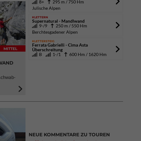
8+
295 m / 750 Hm
Julische Alpen
KLETTERN
Supernatural - Mandlwand
9-/9
250 m / 550 Hm
Berchtesgadener Alpen
KLETTERSTEIG
Ferrata Gabrielli - Cima Asta
MITTEL
Überschreitung
B
1-/1
600 Hm / 1620 Hm
NWAND
hschwab-
NEUE KOMMENTARE ZU TOUREN