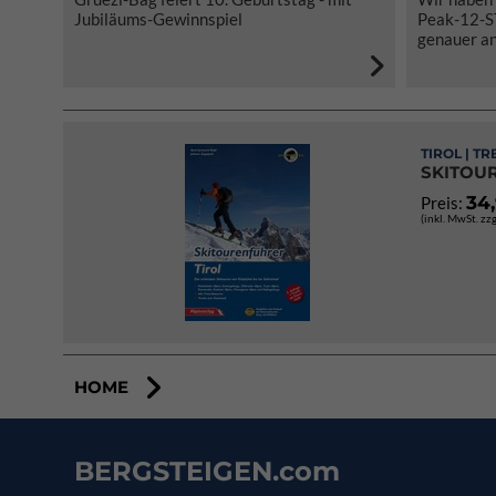
Jubiläums-Gewinnspiel
Peak-12-S
genauer an
TIROL | T
SKITOU
34
Preis:
(inkl. MwSt. zz
HOME
BERGSTEIGEN.com