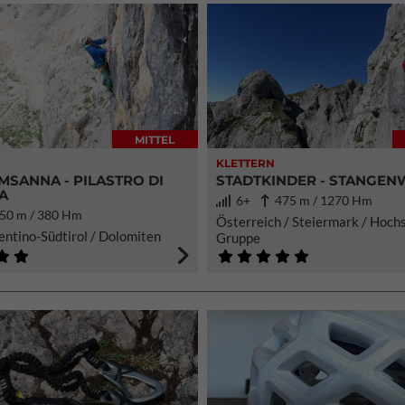
MITTEL
KLETTERN
SANNA - PILASTRO DI
STADTKINDER - STANGE
A
6+
475 m / 1270 Hm
50 m / 380 Hm
Österreich / Steiermark / Hoc
rentino-Südtirol / Dolomiten
Gruppe