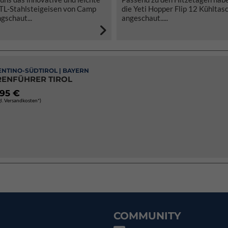
TL-Stahlsteigeisen von Camp
die Yeti Hopper Flip 12 Kühltas
gschaut...
angeschaut.....
RENTINO-SÜDTIROL | BAYERN
RENFÜHRER TIROL
,95 €
gl. Versandkosten*)
COMMUNITY