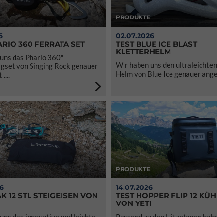
PRODUKTE
6
02.07.2026
ARIO 360 FERRATA SET
TEST BLUE ICE BLAST
KLETTERHELM
uns das Phario 360°
Wir haben uns den ultraleichten
igset von Singing Rock genauer
Helm von Blue Ice genauer anges
....
PRODUKTE
26
14.07.2026
K 12 STL STEIGEISEN VON
TEST HOPPER FLIP 12 KÜ
VON YETI
uns das innovative und leichte
Passend zu den Hitzetagen habe