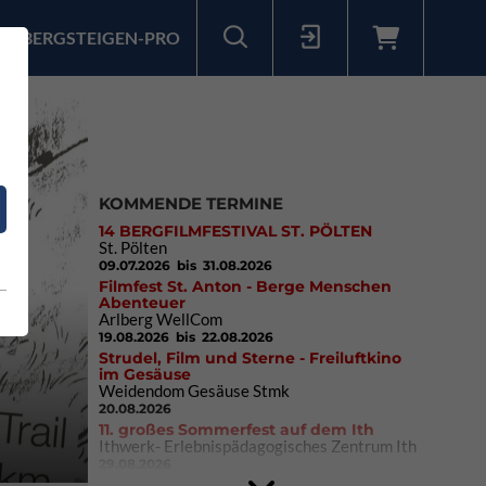
BERGSTEIGEN-PRO
Sollten Sie bereits ein Konto für unsere App haben, können Sie sich mit diesen Daten auch hier anmelden.
KOMMENDE TERMINE
14 BERGFILMFESTIVAL ST. PÖLTEN
St. Pölten
09.07.2026
bis 31.08.2026
Filmfest St. Anton - Berge Menschen
Abenteuer
Arlberg WellCom
19.08.2026
bis 22.08.2026
Strudel, Film und Sterne - Freiluftkino
im Gesäuse
Weidendom Gesäuse Stmk
20.08.2026
11. großes Sommerfest auf dem Ith
Ithwerk- Erlebnispädagogisches Zentrum Ith
29.08.2026
4Blocs KIDS 2026