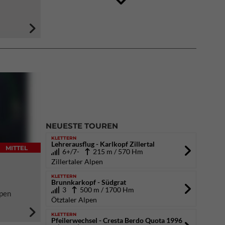
DAV Kletter- & Boulderzentrum München
Süd (Thalkirchen)
26.09.2026
NEUESTE TOUREN
KLETTERN
Lehrerausflug - Karlkopf Zillertal
MITTEL
6+/7-
215 m / 570 Hm
Zillertaler Alpen
KLETTERN
Brunnkarkopf - Südgrat
3
500 m / 1700 Hm
lpen
Ötztaler Alpen
KLETTERN
Pfeilerwechsel - Cresta Berdo Quota 1996