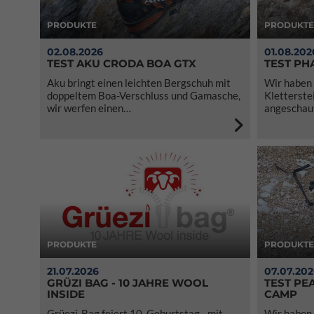
PRODUKTE
PRODUKTE
02.08.2026
01.08.202
TEST AKU CRODA BOA GTX
TEST PH
Aku bringt einen leichten Bergschuh mit
Wir haben 
doppeltem Boa-Verschluss und Gamasche,
Kletterste
wir werfen einen…
angeschaut 
PRODUKTE
PRODUKTE
21.07.2026
07.07.20
GRÜZI BAG - 10 JAHRE WOOL
TEST PEA
INSIDE
CAMP
Grüezi-Bag feiert 10. Geburtstag - mit
Wir haben 