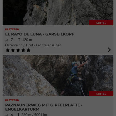
MITTEL
KLETTERN
EL RAYO DE LUNA - GARSEILKOPF
7+
120 m
Österreich / Tirol / Lechtaler Alpen
MITTEL
KLETTERN
PAZNAUNERWEG MIT GIPFELPLATTE -
ENGELKARTURM
6-
260 m / 500 Hm