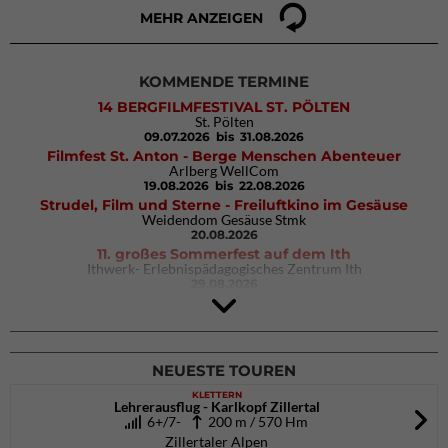
MEHR ANZEIGEN
KOMMENDE TERMINE
14 BERGFILMFESTIVAL ST. PÖLTEN
St. Pölten
09.07.2026
bis 31.08.2026
Filmfest St. Anton - Berge Menschen Abenteuer
Arlberg WellCom
19.08.2026
bis 22.08.2026
Strudel, Film und Sterne - Freiluftkino im Gesäuse
Weidendom Gesäuse Stmk
20.08.2026
11. großes Sommerfest auf dem Ith
Ithwerk- Erlebnispädagogisches Zentrum Ith
29.08.2026
Rock Master Arco
Arco (IT)
02.10.2026
bis 04.10.2026
NEUESTE TOUREN
KLETTERN
Lehrerausflug - Karlkopf Zillertal
6+/7-
200 m / 570 Hm
Zillertaler Alpen