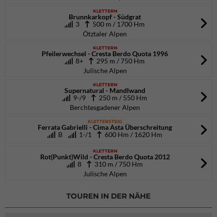
KLETTERN
Brunnkarkopf - Südgrat
3
500 m / 1700 Hm
Ötztaler Alpen
KLETTERN
Pfeilerwechsel - Cresta Berdo Quota 1996
8+
295 m / 750 Hm
Julische Alpen
KLETTERN
Supernatural - Mandlwand
9-/9
250 m / 550 Hm
Berchtesgadener Alpen
KLETTERSTEIG
Ferrata Gabrielli - Cima Asta Überschreitung
B
1-/1
600 Hm / 1620 Hm
KLETTERN
Rot(Punkt)Wild - Cresta Berdo Quota 2012
8
310 m / 750 Hm
Julische Alpen
TOUREN IN DER NÄHE