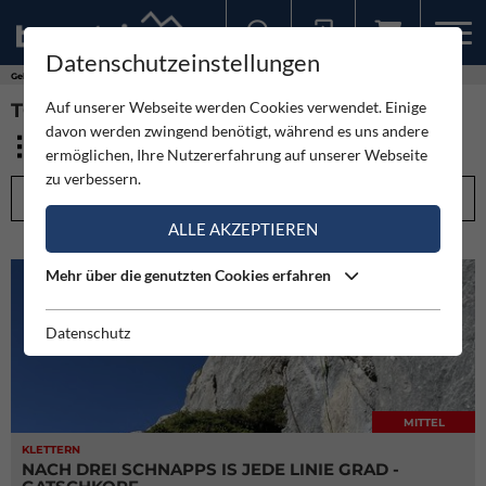
Datenschutzeinstellungen
Sollten Sie bereits ein Konto für unsere App haben, können Sie sich mit diesen Daten auch hier anmelden.
Gebirge
Lechtaler Alpen
Auf unserer Webseite werden Cookies verwendet. Einige
TOUREN - LECHTALER ALPEN (48)
davon werden zwingend benötigt, während es uns andere
ermöglichen, Ihre Nutzererfahrung auf unserer Webseite
zu verbessern.
FILTEROPTIONEN
ALLE AKZEPTIEREN
Mehr über die genutzten Cookies erfahren
Datenschutz
MITTEL
KLETTERN
NACH DREI SCHNAPPS IS JEDE LINIE GRAD -