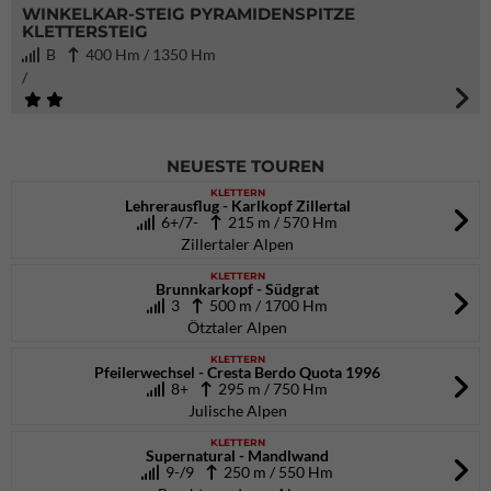
WINKELKAR-STEIG PYRAMIDENSPITZE
KLETTERSTEIG
B
400 Hm / 1350 Hm
/
NEUESTE TOUREN
KLETTERN
Lehrerausflug - Karlkopf Zillertal
6+/7-
215 m / 570 Hm
Zillertaler Alpen
KLETTERN
Brunnkarkopf - Südgrat
3
500 m / 1700 Hm
Ötztaler Alpen
KLETTERN
Pfeilerwechsel - Cresta Berdo Quota 1996
8+
295 m / 750 Hm
Julische Alpen
KLETTERN
Supernatural - Mandlwand
9-/9
250 m / 550 Hm