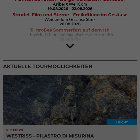
Arlberg WellCom
19.08.2026
22.08.2026
Strudel, Film und Sterne - Freiluftkino im Gesäuse
Weidendom Gesäuse Stmk
20.08.2026
11. großes Sommerfest auf dem Ith
Ithwerk- Erlebnispädagogisches Zentrum Ith
29.08.2026
4Blocs KIDS 2026
DAV Kletter- & Boulderzentrum München Süd (Thalkirchen)
26.09.2026
AKTUELLE TOURMÖGLICHKEITEN
LEICHT
KLETTERN
WESTRISS - PILASTRO DI MISURINA