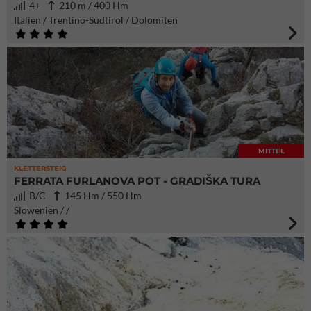
4+
210 m / 400 Hm
Italien / Trentino-Südtirol / Dolomiten
MITTEL
KLETTERSTEIG
FERRATA FURLANOVA POT - GRADIŠKA TURA
B/C
145 Hm / 550 Hm
Slowenien / /