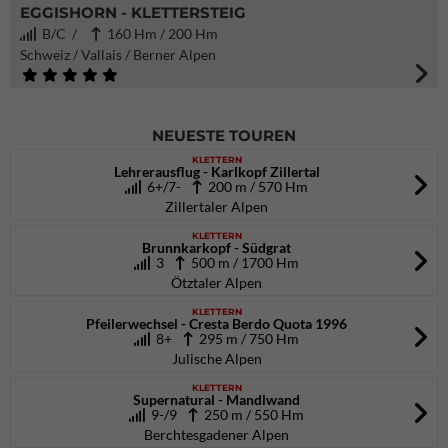
EGGISHORN - KLETTERSTEIG
B/C /
160 Hm / 200 Hm
Schweiz / Vallais / Berner Alpen
NEUESTE TOUREN
KLETTERN
Lehrerausflug - Karlkopf Zillertal
6+/7-
200 m / 570 Hm
Zillertaler Alpen
KLETTERN
Brunnkarkopf - Südgrat
3
500 m / 1700 Hm
Ötztaler Alpen
KLETTERN
Pfeilerwechsel - Cresta Berdo Quota 1996
8+
295 m / 750 Hm
Julische Alpen
KLETTERN
Supernatural - Mandlwand
9-/9
250 m / 550 Hm
Berchtesgadener Alpen