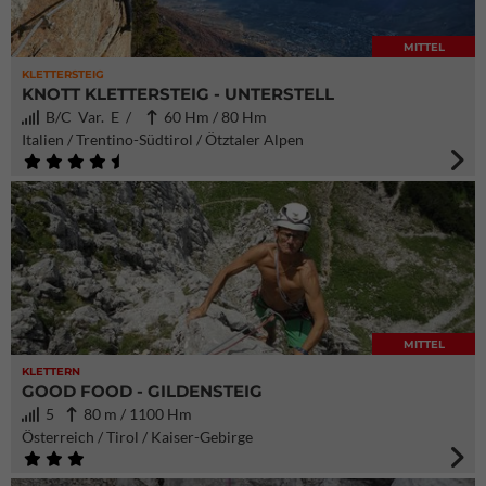
MITTEL
KLETTERSTEIG
KNOTT KLETTERSTEIG - UNTERSTELL
B/C Var. E /
60 Hm / 80 Hm
Italien / Trentino-Südtirol / Ötztaler Alpen
MITTEL
KLETTERN
GOOD FOOD - GILDENSTEIG
5
80 m / 1100 Hm
Österreich / Tirol / Kaiser-Gebirge