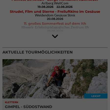
Arlberg WellCom
19.08.2026
22.08.2026
Strudel, Film und Sterne - Freiluftkino im Gesäuse
Weidendom Gesäuse Stmk
20.08.2026
11. großes Sommerfest auf dem Ith
Ithwerk- Erlebnispädagogisches Zentrum Ith
29.08.2026
Rock Master Arco
Arco (IT)
02.10.2026
04.10.2026
AKTUELLE TOURMÖGLICHKEITEN
LEICHT
KLETTERN
GIMPEL - SÜDOSTWAND