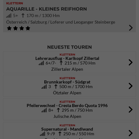
KLETTERN
AQUARILLE - KLEINES REIFHORN
5+
170 m / 1300 Hm
Österreich / Salzburg / Loferer und Leoganger Steinberge
NEUESTE TOUREN
KLETTERN
Lehrerausflug - Karlkopf Zillertal
6+/7-
215 m / 570 Hm
Zillertaler Alpen
KLETTERN
Brunnkarkopf - Südgrat
3
500 m / 1700 Hm
Ötztaler Alpen
KLETTERN
Pfeilerwechsel - Cresta Berdo Quota 1996
8+
295 m / 750 Hm
Julische Alpen
KLETTERN
Supernatural - Mandlwand
9-/9
250 m / 550 Hm