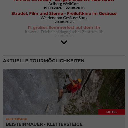
Arlberg WellCom
19.08.2026
22.08.2026
Strudel, Film und Sterne - Freiluftkino im Gesäuse
Weidendom Gesäuse Stmk
20.08.2026
11. großes Sommerfest auf dem Ith
Ithwerk- Erlebnispädagogisches Zentrum Ith
29.08.2026
4Blocs KIDS 2026
DAV Kletter- & Boulderzentrum München Süd (Thalkirchen)
26.09.2026
AKTUELLE TOURMÖGLICHKEITEN
MITTEL
KLETTERSTEIG
BEISTEINMAUER - KLETTERSTEIGE