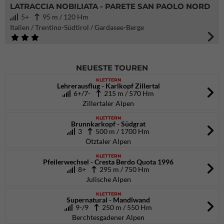
LATRACCIA NOBILIATA - PARETE SAN PAOLO NORD
5+
95 m / 120 Hm
Italien / Trentino-Südtirol / Gardasee-Berge
NEUESTE TOUREN
KLETTERN
Lehrerausflug - Karlkopf Zillertal
6+/7-
215 m / 570 Hm
Zillertaler Alpen
KLETTERN
Brunnkarkopf - Südgrat
3
500 m / 1700 Hm
Ötztaler Alpen
KLETTERN
Pfeilerwechsel - Cresta Berdo Quota 1996
8+
295 m / 750 Hm
Julische Alpen
KLETTERN
Supernatural - Mandlwand
9-/9
250 m / 550 Hm
Berchtesgadener Alpen