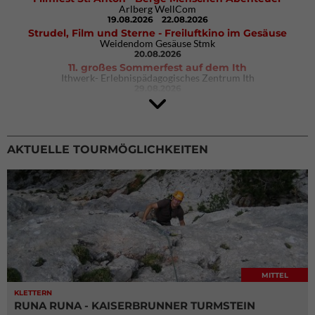
Arlberg WellCom
19.08.2026
22.08.2026
Strudel, Film und Sterne - Freiluftkino im Gesäuse
Weidendom Gesäuse Stmk
20.08.2026
11. großes Sommerfest auf dem Ith
Ithwerk- Erlebnispädagogisches Zentrum Ith
29.08.2026
4Blocs KIDS 2026
DAV Kletter- & Boulderzentrum München Süd (Thalkirchen)
26.09.2026
AKTUELLE TOURMÖGLICHKEITEN
MITTEL
KLETTERN
RUNA RUNA - KAISERBRUNNER TURMSTEIN