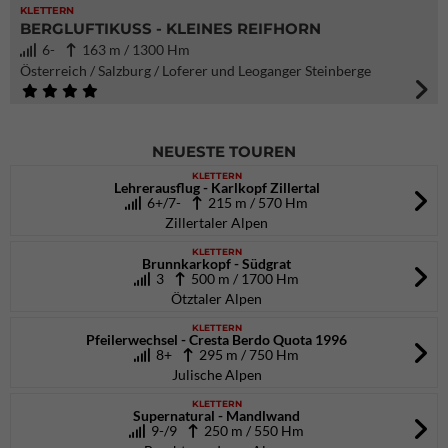
KLETTERN
BERGLUFTIKUSS - KLEINES REIFHORN
6-
163 m / 1300 Hm
Österreich / Salzburg / Loferer und Leoganger Steinberge
NEUESTE TOUREN
KLETTERN
Lehrerausflug - Karlkopf Zillertal
6+/7-
215 m / 570 Hm
Zillertaler Alpen
KLETTERN
Brunnkarkopf - Südgrat
3
500 m / 1700 Hm
Ötztaler Alpen
KLETTERN
Pfeilerwechsel - Cresta Berdo Quota 1996
8+
295 m / 750 Hm
Julische Alpen
KLETTERN
Supernatural - Mandlwand
9-/9
250 m / 550 Hm