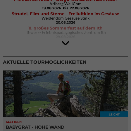
Arlberg WellCom
19.08.2026
bis 22.08.2026
Strudel, Film und Sterne - Freiluftkino im Gesäuse
Weidendom Gesäuse Stmk
20.08.2026
11. großes Sommerfest auf dem Ith
Ithwerk- Erlebnispädagogisches Zentrum Ith
29.08.2026
4Blocs KIDS 2026
DAV Kletter- & Boulderzentrum München Süd (Thalkirchen)
26.09.2026
AKTUELLE TOURMÖGLICHKEITEN
LEICHT
KLETTERN
BABYGRAT - HOHE WAND