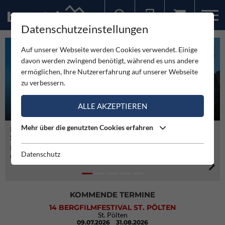
Datenschutzeinstellungen
Sollten Sie bereits ein Konto für unsere App haben, können Sie sich mit diesen Daten auch hier anmelden.
Auf unserer Webseite werden Cookies verwendet. Einige
davon werden zwingend benötigt, während es uns andere
ermöglichen, Ihre Nutzererfahrung auf unserer Webseite
zu verbessern.
ALLE AKZEPTIEREN
Mehr über die genutzten Cookies erfahren
NICOLAS JEA SCHAFFT DIE MEIJE TRAVERSE IN 4
GRAND KARWENDEL INTEGRALE
PAUL-PREUSS-PREIS GEHT AN IGOR KOLLER
TEST BLUE ICE BLAST KLETTERHELM
NEUE BOULDERHALLE IN FLORIDSDORF ERÖFFNET
STUNDEN UND 11 MINUTEN
IM SEPTEMBER
Lukas Waldner gelingt die erste durchgehende Überschreitung der
Internationale Paul-Preuss-Gesellschaft ehrt das alpine
Wir haben uns den ultraleichten Blast Helm von Blue Ice genauer
Der Simond Athlet Nicolas Jea rennt am 8 Juli in 4:11 Stunden
Gleirsch-Halltal-Kette und der Nordkette
Lebenswerk des slowakischen Kletterers Igor Koller
angeschaut ....
Mit 1. September 2026 eröffnet der Alpenverein Edelweiss mit
Datenschutz
über die Meije
Edelweiss Floridsdorf eine neue Boulderhalle im Norden von
Wien.
KOMMENDE TERMINE
14 BERGFILMFESTIVAL ST. PÖLTEN
St. Pölten
09.07.2026
31.08.2026